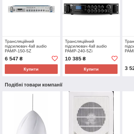
Трансляційний
Трансляційний
Тран
підсилювач 4all audio
підсилювач 4all audio
підс
PAMP-150-5Z
PAMP-240-5Zi
PAM
6 547
10 385
₴
₴
3 5
Купити
Купити
Подібні товари компанії