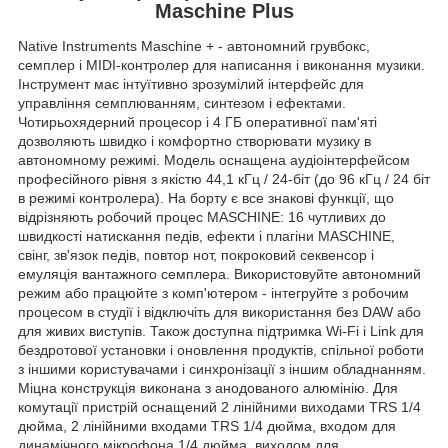
Maschine Plus
Native Instruments Maschine +
-
автономний грувбокс,
семплер і MIDI-контролер для написання і виконання музики.
Інструмент має інтуїтивно зрозумілий інтерфейс для
управління семплюванням, синтезом і ефектами.
Чотирьохядерний процесор і 4 ГБ оперативної пам'яті
дозволяють швидко і комфортно створювати музику в
автономному режимі. Модель оснащена аудіоінтерфейсом
професійного рівня з якістю 44,1 кГц / 24-біт (до 96 кГц / 24 біт
в режимі контролера). На борту є все знакові функції, що
відрізняють робочий процес MASCHINE: 16 чутливих до
швидкості натискання педів, ефекти і плагіни MASCHINE,
свінг, зв'язок педів, повтор нот, покроковий секвенсор і
емуляція вантажного семплера. Використовуйте автономний
режим або працюйте з комп'ютером - інтегруйте з робочим
процесом в студії і відключіть для використання без DAW або
для живих виступів. Також доступна підтримка Wi-Fi і Link для
бездротової установки і оновлення продуктів, спільної роботи
з іншими користувачами і синхронізації з іншим обладнанням.
Міцна конструкція виконана з анодованого алюмінію. Для
комутації пристрій оснащений 2 лінійними виходами TRS 1/4
дюйма, 2 лінійними входами TRS 1/4 дюйма, входом для
динамічного мікрофона 1/4 дюйма, виходом для