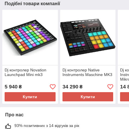
Подібні товари компанії
Dj контролер Novation
Dj контролер Native
Dj к
Launchpad Mini mk3
Instruments Maschine MK3
Inst
Mikr
5 940
34 290
14 
₴
₴
Купити
Купити
Про нас
93% позитивних з 14 відгуків за рік