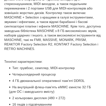
стереонаушников, MIDI виходом, а також педальним
перемикачем і 2 портами USB для MIDI-контролерів або
зовнішніх жорстких дисків. Контролер також включає
MASCHINE + Selection з кращими в галузі інструментами,
звуками і ефектами, а також відомі барабанні і басові
синтезаторні плагіни і ефекти MASCHINE. Крім того, доступна
заводська бібліотека MASCHINE з 8 ГБ високоякісних звуків,
наборів ударних і іншого, а також високоякісні інструменти від
MASCHINE, такі як FM8, MASSIVE, MONARK, PRISM,
REAKTOR Factory Selection R2, KONTAKT Factory Selection і
RETRO MACHINES.
Технічні характеристики:
Тип: грувбокс, семплер, MIDI-контролер
Чотирьохядерний процесор
4 ГБ двоканальної оперативної пам'яті DDR3L
На внутрішній флеш-пам'ять eMMC ємністю 32 ГБ
(для ОС і заводського вмісту)
2 кольорових дисплея (480 × 272)
16 педів з підсвічуванням