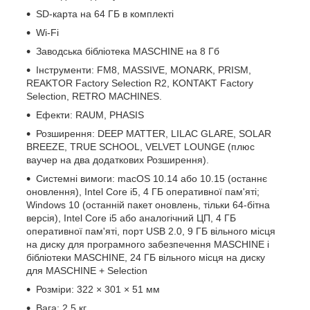
SD-карта на 64 ГБ в комплекті
Wi-Fi
Заводська бібліотека MASCHINE на 8 Гб
Інструменти: FM8, MASSIVE, MONARK, PRISM,
REAKTOR Factory Selection R2, KONTAKT Factory
Selection, RETRO MACHINES.
Ефекти: RAUM, PHASIS
Розширення: DEEP MATTER, LILAC GLARE, SOLAR
BREEZE, TRUE SCHOOL, VELVET LOUNGE (плюс
ваучер на два додаткових Розширення).
Системні вимоги: macOS 10.14 або 10.15 (останнє
оновлення), Intel Core i5, 4 ГБ оперативної пам'яті;
Windows 10 (останній пакет оновлень, тільки 64-бітна
версія), Intel Core i5 або аналогічний ЦП, 4 ГБ
оперативної пам'яті, порт USB 2.0, 9 ГБ вільного місця
на диску для програмного забезпечення MASCHINE і
бібліотеки MASCHINE, 24 ГБ вільного місця на диску
для MASCHINE + Selection
Розміри: 322 × 301 × 51 мм
Вага: 2,5 кг