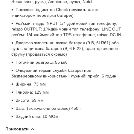
Resonsnce, ручка; Ambience, ручка; Notch
Показник: індикатор Check (служить також
індикатором перевірки батареї)
Роз'єми: гніздо INPUT: 1/4-дюймовий тип телефону;
гніздо OUTPUT: 1/4-дюймовий тип телефону; LINE OUT
роз'єм: 1/4-дюймовий тип TRS телефонне; гніздо DC IN
Джерело живлення: лужна батарея (9 В, 6LR61) або
вугільно-цинкова батарея (9, 6 F 22); адаптер змінного
струму (продається окремо)
Поточний розіграш: 55 мА
Очікуваний термін служби батареї при
безперервному використанні: лужний: прибл. 6 годин
Ширина: 73 мм
Глибина: 129 мм
Висота: 59 мм
Вага: (включаючи батарею) 450 г
Вхідний опір: 10 МОм
Приховати