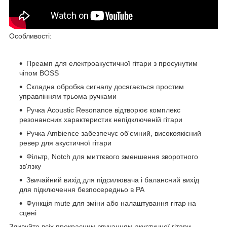
Особливості:
Преамп для електроакустичної гітари з просунутим
чіпом BOSS
Складна обробка сигналу досягається простим
управлінням трьома ручками
Ручка Acoustic Resonance відтворює комплекс
резонансних характеристик непідключеній гітари
Ручка Ambience забезпечує об'ємний, високоякісний
ревер для акустичної гітари
Фільтр, Notch для миттєвого зменшення зворотного
зв'язку
Звичайний вихід для підсилювача і балансний вихід
для підключення безпосередньо в PA
Функція mute для зміни або налаштування гітар на
сцені
Здивуйте всіх прекрасним звучанням акустичної гітари