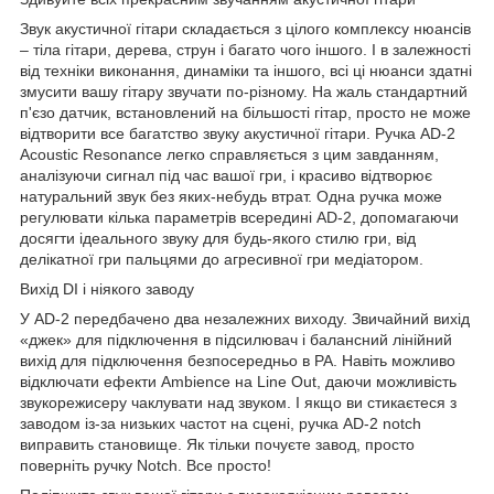
Звук акустичної гітари складається з цілого комплексу нюансів
– тіла гітари, дерева, струн і багато чого іншого. І в залежності
від техніки виконання, динаміки та іншого, всі ці нюанси здатні
змусити вашу гітару звучати по-різному. На жаль стандартний
п'єзо датчик, встановлений на більшості гітар, просто не може
відтворити все багатство звуку акустичної гітари. Ручка AD-2
Acoustic Resonance легко справляється з цим завданням,
аналізуючи сигнал під час вашої гри, і красиво відтворює
натуральний звук без яких-небудь втрат. Одна ручка може
регулювати кілька параметрів всередині AD-2, допомагаючи
досягти ідеального звуку для будь-якого стилю гри, від
делікатної гри пальцями до агресивної гри медіатором.
Вихід DI і ніякого заводу
У AD-2 передбачено два незалежних виходу. Звичайний вихід
«джек» для підключення в підсилювач і балансний лінійний
вихід для підключення безпосередньо в PA. Навіть можливо
відключати ефекти Ambience на Line Out, даючи можливість
звукорежисеру чаклувати над звуком. І якщо ви стикаєтеся з
заводом із-за низьких частот на сцені, ручка AD-2 notch
виправить становище. Як тільки почуєте завод, просто
поверніть ручку Notch. Все просто!