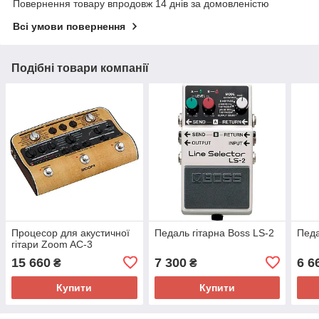
Повернення товару впродовж 14 днів за домовленістю
Всі умови повернення
Подібні товари компанії
Процесор для акустичної
Педаль гітарна Boss LS-2
Педа
гітари Zoom AC-3
15 660
7 300
6 6
₴
₴
Купити
Купити