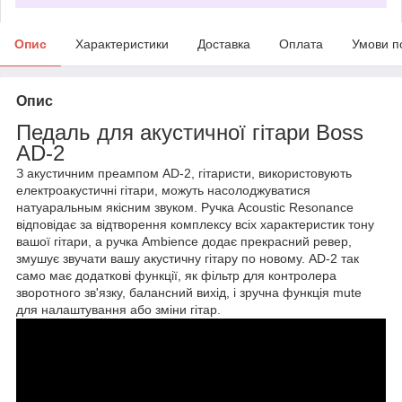
Опис
Характеристики
Доставка
Оплата
Умови п
Опис
Педаль для акустичної гітари Boss
AD-2
З акустичним преампом AD-2, гітаристи, використовують
електроакустичні гітари, можуть насолоджуватися
натуаральным якісним звуком. Ручка Acoustic Resonance
відповідає за відтворення комплексу всіх характеристик тону
вашої гітари, а ручка Ambience додає прекрасний ревер,
змушує звучати вашу акустичну гітару по новому. AD-2 так
само має додаткові функції, як фільтр для контролера
зворотного зв'язку, балансний вихід, і зручна функція mute
для налаштування або зміни гітар.