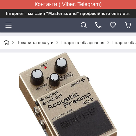
Контакти ( Viber, Telegram)
Інтернет - магазин "Master sound" професійного світловог
Товари та послуги
Гітари та обладнання
Гітарне об