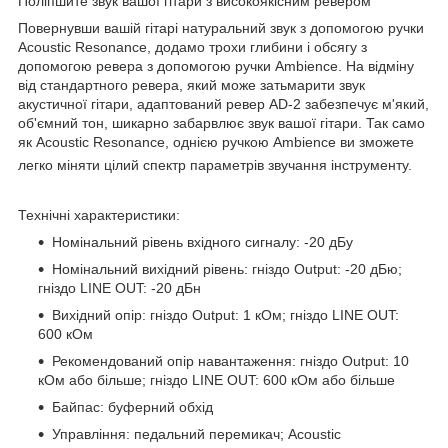
Поліпшите звук вашої гітари з високоякісним ревером
Повернувши вашій гітарі натуральний звук з допомогою ручки
Acoustic Resonance, додамо трохи глибини і обсягу з
допомогою ревера з допомогою ручки Ambience. На відміну
від стандартного ревера, який може затьмарити звук
акустичної гітари, адаптований ревер AD-2 забезпечує м'який,
об'ємний тон, шикарно забарвлює звук вашої гітари. Так само
як Acoustic Resonance, однією ручкою Ambience ви зможете
легко міняти цілий спектр параметрів звучання інструменту.
Технічні характеристики:
Номінальний рівень вхідного сигналу: -20 дБу
Номінальний вихідний рівень: гніздо Output: -20 дБю;
гніздо LINE OUT: -20 дБн
Вихідний опір: гніздо Output: 1 кОм; гніздо LINE OUT:
600 кОм
Рекомендований опір навантаження: гніздо Output: 10
кОм або більше; гніздо LINE OUT: 600 кОм або більше
Байпас: буферний обхід
Управління: педальний перемикач; Acoustic