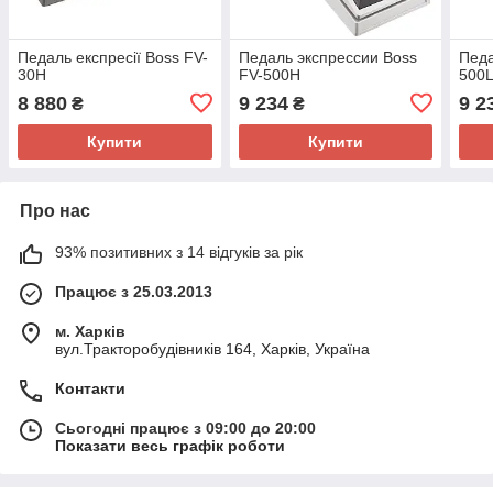
Педаль експресії Boss FV-
Педаль экспрессии Boss
Педа
30H
FV-500H
500
8 880
9 234
9 2
₴
₴
Купити
Купити
Про нас
93% позитивних з 14 відгуків за рік
Працює з 25.03.2013
м. Харків
вул.Тракторобудівників 164, Харків, Україна
Контакти
Сьогодні працює з 09:00 до 20:00
Показати весь графік роботи