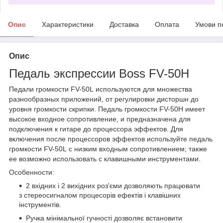
Опис
Характеристики
Доставка
Оплата
Умови п
Опис
Педаль экспрессии Boss FV-50H
Педали громкости
FV-50L
используются для множества
разнообразных приложений, от регулировки дисторшн до
уровня громкости скрипки. Педаль громкости
FV-50H
имеет
высокое входное сопротивление, и предназначена для
подключения к гитаре до процессора эффектов. Для
включения после процессоров эффектов используйте педаль
громкости
FV-50L
с низким входным сопротивлением; также
ее возможно использовать с клавишными инструментами.
Особенности:
2 вхідних і 2 вихідних роз'єми дозволяють працювати
з стереосигналом процесорів ефектів і клавішних
інструментів.
Ручка мінімальної гучності дозволяє встановити