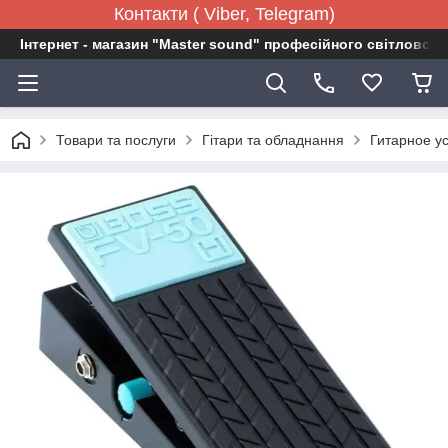
Контакти ( Viber, Telegram)
Інтернет - магазин "Master sound" професійного світловог
Товари та послуги
Гітари та обладнання
Гитарное у