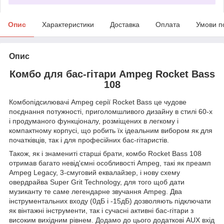
Опис
Характеристики
Доставка
Оплата
Умови п
Опис
Комбо для бас-гітари Ampeg Rocket Bass
108
Комбопідсилювачі Ampeg серії Rocket Bass це чудове
поєднання потужності, приголомшливого дизайну в стилі 60-х
і продуманого функціоналу, розміщених в легкому і
компактному корпусі, що робить їх ідеальним вибором як для
початківців, так і для професійних бас-гітаристів.
Також, як і знамениті старші брати, комбо Rocket Bass 108
отримав багато невід'ємні особливості Ampeg, такі як преамп
Ampeg Legacy, 3-смуговий еквалайзер, і нову схему
овердрайва Super Grit Technology, для того щоб дати
музиканту те саме легендарне звучання Ampeg. Два
інструментальних входу (0дБ і -15дБ) дозволяють підключати
як вінтажні інструменти, так і сучасні активні бас-гітари з
високим вихідним рівнем. Додамо до цього додаткові AUX вхід