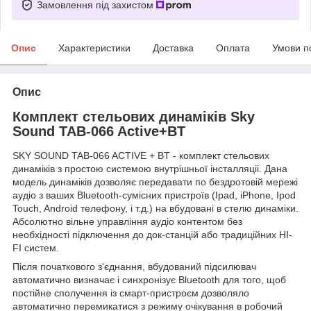
Замовлення під захистом
Опис
Характеристики
Доставка
Оплата
Умови п
Опис
Комплект стельових динаміків Sky
Sound TAB-066 Active+BT
SKY SOUND TAB-066 ACTIVE + BT - комплект стельових
динаміків з простою системою внутрішньої інсталляціі. Дана
модель динаміків дозволяє передавати по бездротовій мережі
аудіо з ваших Bluetooth-сумісних пристроїв (Ipad, iPhone, Ipod
Touch, Android телефону, і т.д.) на вбудовані в стелю динаміки.
Абсолютно вільне управління аудіо контентом без
необхідності підключення до док-станцій або традиційних HI-
FI систем.
Після початкового з'єднання, вбудований підсилювач
автоматично визначає і синхронізує Bluetooth для того, щоб
постійне сполучення із смарт-пристроєм дозволяло
автоматично перемикатися з режиму очікування в робочий