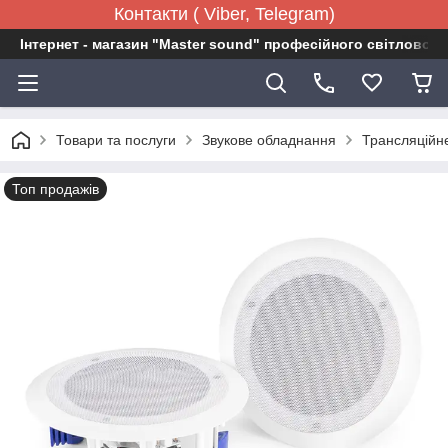
Контакти ( Viber, Telegram)
Інтернет - магазин "Master sound" професійного світловог
Товари та послуги
Звукове обладнання
Трансляційн
Топ продажів