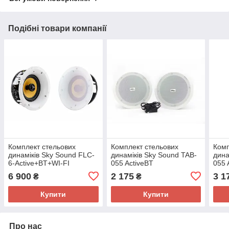
Подібні товари компанії
Комплект стельових
Комплект стельових
Комп
динаміків Sky Sound FLC-
динаміків Sky Sound TAB-
дина
6-Active+BT+WI-FI
055 ActiveBT
055 
6 900
2 175
3 1
₴
₴
Купити
Купити
Про нас