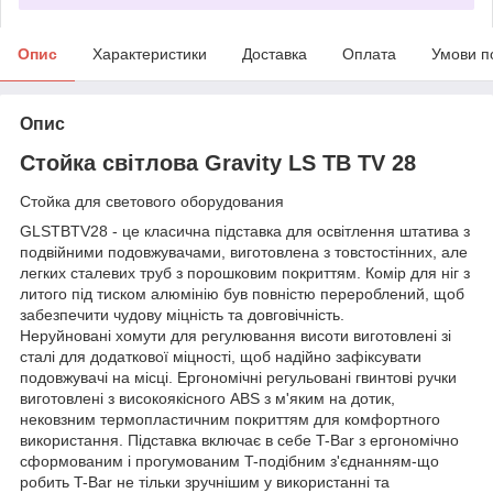
Опис
Характеристики
Доставка
Оплата
Умови п
Опис
Стойка світлова Gravity LS TB TV 28
Стойка для светового оборудования
GLSTBTV28 - це класична підставка для освітлення штатива з
подвійними подовжувачами, виготовлена з товстостінних, але
легких сталевих труб з порошковим покриттям. Комір для ніг з
литого під тиском алюмінію був повністю перероблений, щоб
забезпечити чудову міцність та довговічність.
Неруйновані хомути для регулювання висоти виготовлені зі
сталі для додаткової міцності, щоб надійно зафіксувати
подовжувачі на місці. Ергономічні регульовані гвинтові ручки
виготовлені з високоякісного ABS з м'яким на дотик,
нековзним термопластичним покриттям для комфортного
використання. Підставка включає в себе T-Bar з ергономічно
сформованим і прогумованим T-подібним з'єднанням-що
робить T-Bar не тільки зручнішим у використанні та