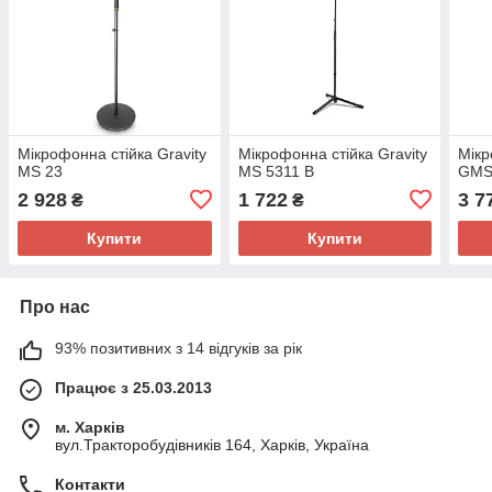
Мікрофонна стійка Gravity
Мікрофонна стійка Gravity
Мікр
MS 23
MS 5311 B
GMS
2 928
1 722
3 7
₴
₴
Купити
Купити
Про нас
93% позитивних з 14 відгуків за рік
Працює з 25.03.2013
м. Харків
вул.Тракторобудівників 164, Харків, Україна
Контакти