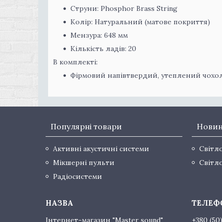
Струни: Phosphor Brass String
Колір: Натуральний (матове покриття)
Мензура: 648 мм
Кількість ладів: 20
В комплекті:
Фірмовий напівтвердий, утеплений чохо
Популярні товари
Нови
Активні акустичні системи
Світл
Мікшерні пульти
Світл
Радіосистеми
Інтернет-магазин "Master sound"
+380 (50