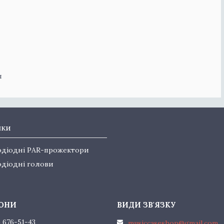
л
нки
одіодні PAR-прожектори
одіодні голови
) 676-51-43
musiccaseshop@gmail.com