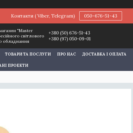
Контакти ( Viber, Telegram)
050-676-51-43
магазин "Master
+380 (50) 676-51-43
фесійного світлового
+380 (97) 050-09-01
го обладнання
ТОВАРИ ТА ПОСЛУГИ
ПРО НАС
ДОСТАВКА І ОПЛАТА
АНІ ПРОЕКТИ