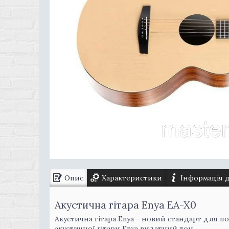
Опис
Характеристики
Інформація 
Акустична гітара Enya EA-X0
Акустична гітара Enya - новий стандарт для по
акустичної гітари Enya видатний тон.