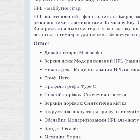
HPL - майбутнє гітар.
HPL, виготовлений з фенольних полімерів, вж
резонансними властивостями. Компанія Enya G
Використання цього матеріалу означає, що ін
вологості і температури і може забезпечувати 
Опис:
Дизайн гітари: Mini jumbo
Верхня дека: Модернізований HPL (ламіна
Нижня дека: Модернізований HPL (ламіна
Гриф: Нато
Профіль грифа: Type C
Нижній поріжок: Синтетична кістка
Верхній поріжок: Синтетична кістка
Інкрустація: інкрустація грифу в вигляді 
Обечайка: Модернізований HPL (ламінату 
Бридж: Річлайт
Механіка: Чорна