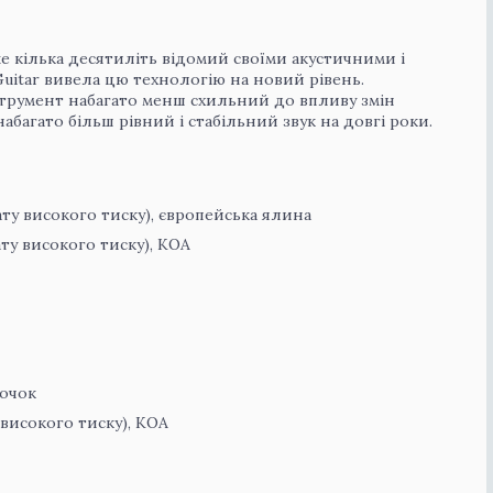
е кілька десятиліть відомий своїми акустичними і
uitar вивела цю технологію на новий рівень.
струмент набагато менш схильний до впливу змін
набагато більш рівний і стабільний звук на довгі роки.
ту високого тиску), європейська ялина
ту високого тиску), KOA
точок
високого тиску), KOA