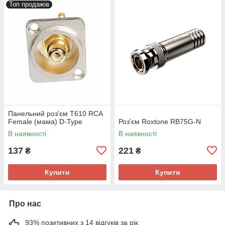
Топ продажів
Панельний роз'єм T610 RCA
Female (мама) D-Type
Роз'єм Roxtone RB75G-N
В наявності
В наявності
137
221
₴
₴
Купити
Купити
Про нас
93% позитивних з 14 відгуків за рік