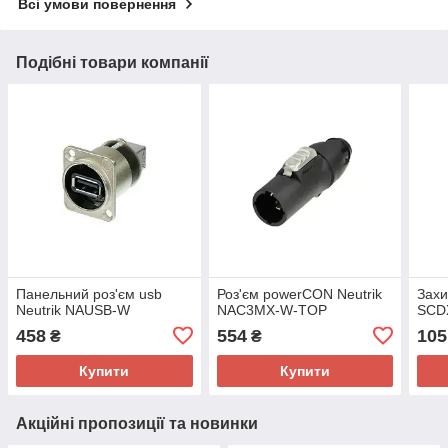
Всі умови повернення
Подібні товари компанії
Панельний роз'єм usb
Роз'єм powerCON Neutrik
Захи
Neutrik NAUSB-W
NAC3MX-W-TOP
SCD
458
554
105
₴
₴
Купити
Купити
Акційні пропозиції та новинки