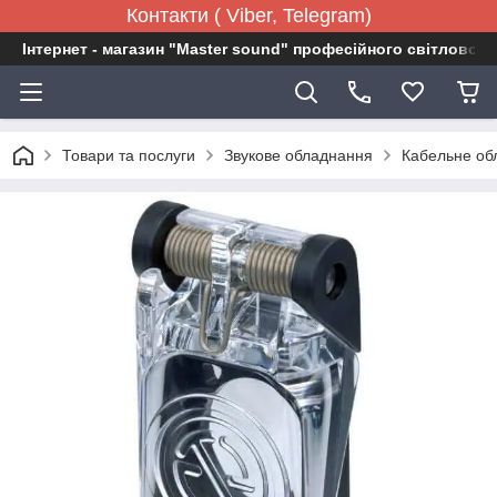
Контакти ( Viber, Telegram)
Інтернет - магазин "Master sound" професійного світловог
Товари та послуги
Звукове обладнання
Кабельне об