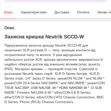
Опис
Характеристики
Доставка
Оплата
Умови п
Опис
Захисна кришка Neutrik SCCD-W
Підпружинена захисна кришка Neutrik SCCD-W для
панельних XLR роз'ємів D — типу, захищає контакти від
потрапляння пилу та вологи. У разі від'єднання
кабельного роз'єм XLR, кришка автоматично закривається й
надійно оберігає роз'єм від зовнішніх впливів (клас захисту
IP65). Матеріал кришки — прозорий пластик. Сумісний із
роз'ємами Neutrik таких серій: XLR D Series female, XLR D
Series male, 1/4" Jacks D Series, speakON NL2M * and NL4M *
powerCON 20 A Series NAC3MPA * and NAC3MPB * powerCON
TRUE NAC3MP,
USB NAUSB -W
*
HDMI NAHDMI-W
*, D-SUB
NADB * Firewire NA1394-6-W * etherCON A & B Series,
etherCON D Series, etherCON CAT6 Chassis Connectors, BNC
D Series, Phono (RCA) Chassis Connectors.