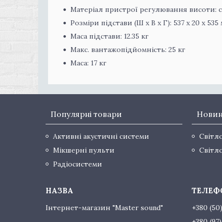
Матеріал пристрої регулювання висоти: 
Розміри підстави (Ш х В х Г): 537 x 20 x 535
Маса підстави: 12.35 кг
Макс. вантажопідйомність: 25 кг
Маса: 17 кг
Популярні товари
Нови
Активні акустичні системи
Світл
Мікшерні пульти
Світл
Радіосистеми
Інтернет-магазин "Master sound"
+380 (50
+380 (97