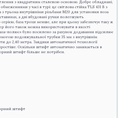
світлення з квадратним сталевою основою. Добре обладнані,
меженнями у часі в турі: це світлова стійка TLS 431 B з
ова з трьома внутрішніми різьбами M20 для установки поза
ставинах, а дві вбудовані ручки полегшують
серією, база трохи менше, але при цьому забезпечує таку ж
пер його також можна використовувати в якості
«база-полюс» було посилено за рахунок додавання підсилює
омогою подовжувальної трубки 35 мм з внутрішнім
и до 2,40 метра. Завдяки автоматичної технології
простіше. Оскільки штифт автоматично замикається в
порний штифт більше не потрібен.
порний штифт