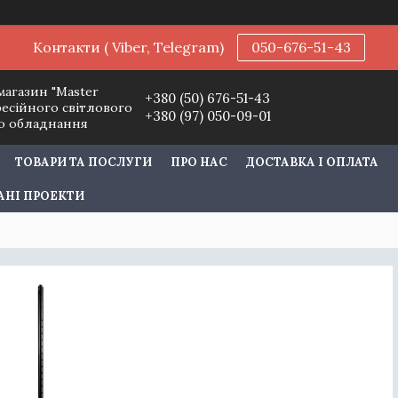
Контакти ( Viber, Telegram)
050-676-51-43
магазин "Master
+380 (50) 676-51-43
фесійного світлового
+380 (97) 050-09-01
го обладнання
ТОВАРИ ТА ПОСЛУГИ
ПРО НАС
ДОСТАВКА І ОПЛАТА
АНІ ПРОЕКТИ