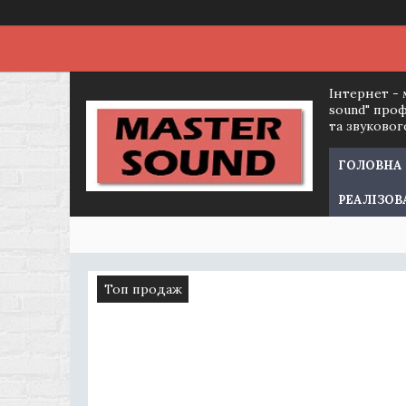
Інтернет - 
sound" про
та звуково
ГОЛОВНА
РЕАЛІЗОВ
Топ продаж