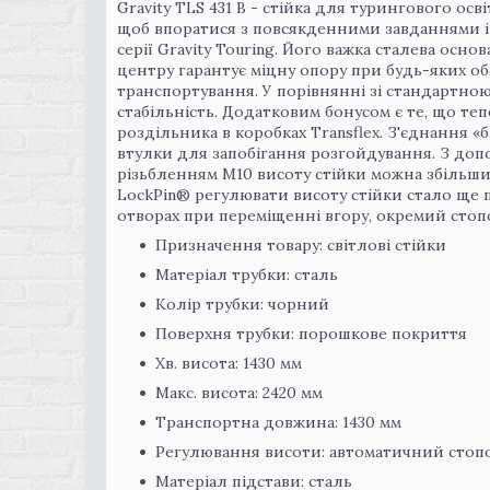
Gravity TLS 431 B - стійка для турингового о
щоб впоратися з повсякденними завданнями і об
серії Gravity Touring. Його важка сталева осн
центру гарантує міцну опору при будь-яких об
транспортування. У порівнянні зі стандартною 
стабільність. Додатковим бонусом є те, що те
роздільника в коробках Transflex. З'єднання 
втулки для запобігання розгойдування. З доп
різьбленням M10 висоту стійки можна збільшит
LockPin® регулювати висоту стійки стало ще 
отворах при переміщенні вгору, окремий сто
Призначення товару: світлові стійки
Матеріал трубки: сталь
Колір трубки: чорний
Поверхня трубки: порошкове покриття
Хв. висота: 1430 мм
Макс. висота: 2420 мм
Транспортна довжина: 1430 мм
Регулювання висоти: автоматичний сто
Матеріал підстави: сталь