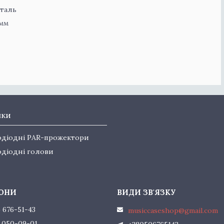
сталь
 мм
нки
одіодні PAR-прожектори
одіодні голови
) 676-51-43
musiccaseshop@gmail.com
) 050-09-01