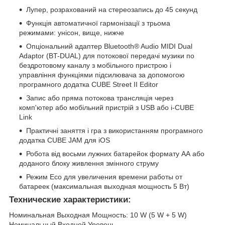
Лупер, розрахований на стереозапись до 45 секунд
Функція автоматичної гармонізації з трьома
режимами: унісон, вище, нижче
Опціональний адаптер Bluetooth® Audio MIDI Dual
Adaptor (BT-DUAL) для потокової передачі музики по
бездротовому каналу з мобільного пристрою і
управління функціями підсилювача за допомогою
програмного додатка CUBE Street II Editor
Запис або пряма потокова трансляція через
комп'ютер або мобільний пристрій з USB або i-CUBE
Link
Практичні заняття і гра з використанням програмного
додатка CUBE JAM для iOS
Робота від восьми лужних батарейок формату АА або
доданого блоку живлення змінного струму
Режим Eco для увеличения времени работы от
батареек (максимальная выходная мощность 5 Вт)
Технические характеристики:
Номинальная Выходная Мощность: 10 W (5 W + 5 W)
Номинальный Входной Уровень