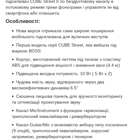
підсилювач CUBE Street II по бездротовому каналу в
потоковому режимі треки фонограми і управляти їм від
смартфона або планшета.
Особливості:
Нова версія отримала саме широке поширення
мобільного підсилювача для вуличних виступів
Перша модель серії CUBE Street, яка вийшла під
маркою BOSS
Корпус, виготовлений литтям під тиском з пластику
ABS для підвищення міцності і зниження ваги (4.4 кг)
Підвищена вихідна потужність: 10 Вт ( 5 Вт х 2)
Чудова якість звуку, відтвореного через два
високоефективних динаміка 6.5"
Скошена лицьова панель для зручності моніторингу
та оптимізації проектування звуку
Канал Mic/Instrument з функцією гармонізації,
триполосний еквалайзером і ревербератором
Канал Guitar/Mic з можливістю вибору типу посилення
(9 опцій), триполосний еквалайзером, хорусом/
затримкою, ревербератором і тюнером