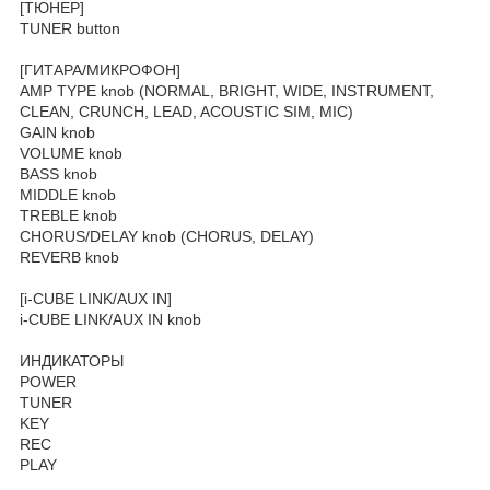
[ТЮНЕР]
TUNER button
[ГИТАРА/МИКРОФОН]
AMP TYPE knob (NORMAL, BRIGHT, WIDE, INSTRUMENT,
CLEAN, CRUNCH, LEAD, ACOUSTIC SIM, MIC)
GAIN knob
VOLUME knob
BASS knob
MIDDLE knob
TREBLE knob
CHORUS/DELAY knob (CHORUS, DELAY)
REVERB knob
[i-CUBE LINK/AUX IN]
i-CUBE LINK/AUX IN knob
ИНДИКАТОРЫ
POWER
TUNER
KEY
REC
PLAY