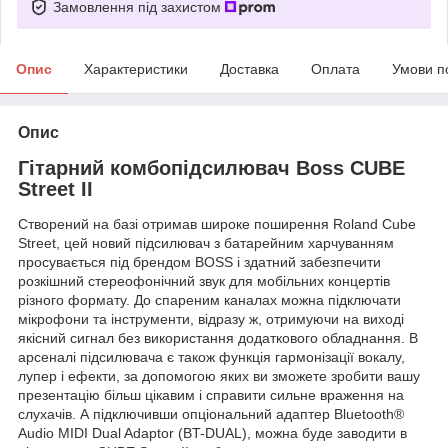
Замовлення під захистом
Опис
Характеристики
Доставка
Оплата
Умови п
Опис
Гітарний комбопідсилювач Boss CUBE
Street II
Створений на базі отримав широке поширення Roland Cube
Street, цей новий підсилювач з батарейним харчуванням
просувається під брендом BOSS і здатний забезпечити
розкішний стереофонічний звук для мобільних концертів
різного формату. До спареним каналах можна підключати
мікрофони та інструменти, відразу ж, отримуючи на виході
якісний сигнал без використання додаткового обладнання. В
арсеналі підсилювача є також функція гармонізації вокалу,
лупер і ефекти, за допомогою яких ви зможете зробити вашу
презентацію більш цікавим і справити сильне враження на
слухачів. А підключивши опціональний адаптер Bluetooth®
Audio MIDI Dual Adaptor (BT-DUAL), можна буде заводити в