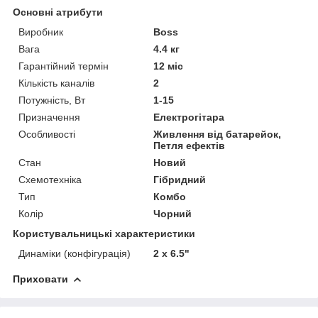
Основні атрибути
Виробник
Boss
Вага
4.4 кг
Гарантійний термін
12 міс
Кількість каналів
2
Потужність, Вт
1-15
Призначення
Електрогітара
Особливості
Живлення від батарейок,
Петля ефектів
Стан
Новий
Схемотехніка
Гібридний
Тип
Комбо
Колір
Чорний
Користувальницькі характеристики
Динаміки (конфігурація)
2 x 6.5"
Приховати