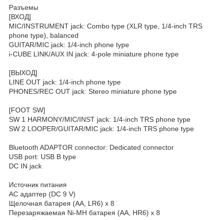
Разъемы
[ВХОД]
MIC/INSTRUMENT jack: Combo type (XLR type, 1/4-inch TRS
phone type), balanced
GUITAR/MIC jack: 1/4-inch phone type
i-CUBE LINK/AUX IN jack: 4-pole miniature phone type
[ВЫХОД]
LINE OUT jack: 1/4-inch phone type
PHONES/REC OUT jack: Stereo miniature phone type
[FOOT SW]
SW 1 HARMONY/MIC/INST jack: 1/4-inch TRS phone type
SW 2 LOOPER/GUITAR/MIC jack: 1/4-inch TRS phone type
Bluetooth ADAPTOR connector: Dedicated connector
USB port: USB B type
DC IN jack
Источник питания
AC адаптер (DC 9 V)
Щелочная батарея (AA, LR6) x 8
Перезаряжаемая Ni-MH батарея (AA, HR6) x 8