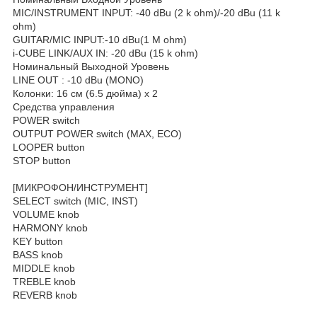
MIC/INSTRUMENT INPUT: -40 dBu (2 k ohm)/-20 dBu (11 k
ohm)
GUITAR/MIC INPUT:-10 dBu(1 M ohm)
i-CUBE LINK/AUX IN: -20 dBu (15 k ohm)
Номинальный Выходной Уровень
LINE OUT : -10 dBu (MONO)
Колонки: 16 см (6.5 дюйма) x 2
Средства управления
POWER switch
OUTPUT POWER switch (MAX, ECO)
LOOPER button
STOP button
[МИКРОФОН/ИНСТРУМЕНТ]
SELECT switch (MIC, INST)
VOLUME knob
HARMONY knob
KEY button
BASS knob
MIDDLE knob
TREBLE knob
REVERB knob