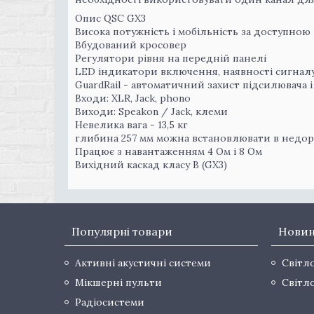
Опис QSC GX3
Висока потужність і мобільність за доступною
Вбудований кросовер
Регулятори рівня на передній панелі
LED індикатори включення, наявності сигналу
GuardRail - автоматичний захист підсилювача і
Входи: XLR, Jack, phono
Виходи: Speakon / Jack, клеми
Невелика вага - 13,5 кг
глибина 257 мм можна встановлювати в недоро
Працює з навантаженням 4 Ом і 8 Ом
Вихідний каскад класу B (GX3)
Популярні товари
Нови
Активні акустичні системи
Світл
Мікшерні пульти
Світл
Радіосистеми