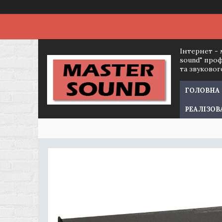
Інтернет - 
sound" про
та звуково
ГОЛОВНА
РЕАЛІЗОВ