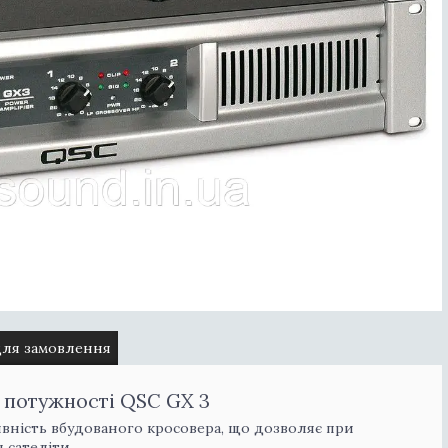
для замовлення
 потужності QSC GX 3
явність вбудованого кросовера, що дозволяє при
 сателіти