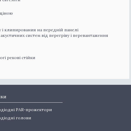
 ціною
 і клипирования на передній панелі
 акустичних систем від перегріву і перевантаження
гі рекові стійки
нки
одіодні PAR-прожектори
одіодні голови