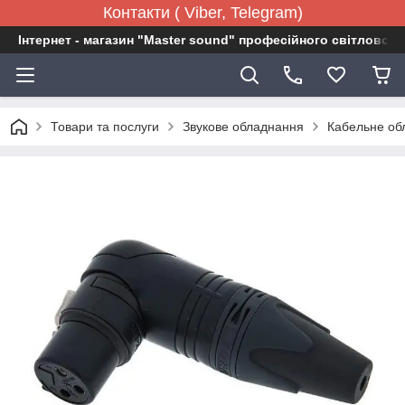
Контакти ( Viber, Telegram)
Інтернет - магазин "Master sound" професійного світловог
Товари та послуги
Звукове обладнання
Кабельне об