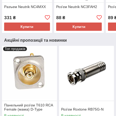
Разъем Neutrik NC4MXX
Роз'єм Neutrik NC3FAH2
Роз'
331
88
89
₴
₴
Купити
Купити
Акційні пропозиції та новинки
Топ продажів
Панельний роз'єм T610 RCA
Female (мама) D-Type
Роз'єм Roxtone RB75G-N
В наявності
В наявності