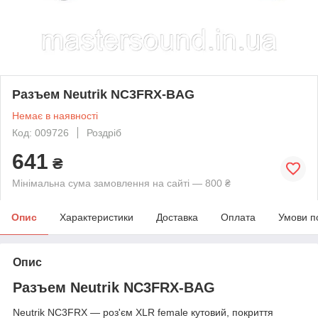
Разъем Neutrik NC3FRX-BAG
Немає в наявності
Код: 009726
Роздріб
641
₴
Мінімальна сума замовлення на сайті — 800 ₴
Опис
Характеристики
Доставка
Оплата
Умови п
Опис
Разъем Neutrik NC3FRX-BAG
Neutrik NC3FRX — роз'єм XLR female кутовий, покриття