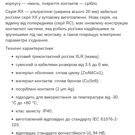
корпусу — нікель, покриття контактів — срібло.
Серія RX — ультратонкі (ширина всього 20 мм) кабельні
роз'єми серії XX у кутовому виготовленні. Нова серія, на
відміну від попередника (серії RC), має оновлену конструкцію
контактної частини, яка робить роз'єми надійнішими та
зручнішими під час монтажу, а також покращує електричні
параметри з'єднання.
Технічні характеристики:
кутовий триконтактний роз'єм XLR (мама);
сумісний із кабелями розміром від 3.5 до 8 мм;
матеріал оболонки: сплав цинку (ZnAl4Cu1);
матеріал контактів: сплав бронзи (CuSn8);
посріблені контакти (2 μm Ag);
підходить для використання за температури від -30
°C до +80 °C;
клас захисту: IP40;
виготовлений відповідно до стандарту IEC 61076-2-
103;
відповідає стандарту вогнестійкості UL 94 HB;