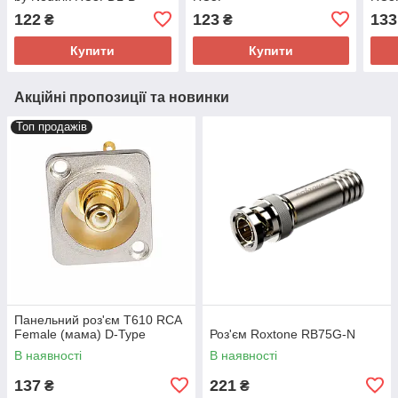
122
123
133
₴
₴
Купити
Купити
Акційні пропозиції та новинки
Топ продажів
Панельний роз'єм T610 RCA
Female (мама) D-Type
Роз'єм Roxtone RB75G-N
В наявності
В наявності
137
221
₴
₴