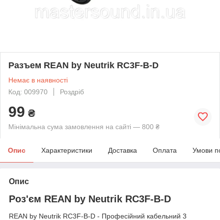
Разъем REAN by Neutrik RC3F-B-D
Немає в наявності
Код: 009970
Роздріб
99
₴
Мінімальна сума замовлення на сайті — 800 ₴
Опис
Характеристики
Доставка
Оплата
Умови п
Опис
Роз'єм REAN by Neutrik RC3F-B-D
REAN by Neutrik RC3F-B-D - Професійний кабельний 3