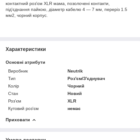
контактний роз'єм XLR мама, позолочені контакти,
під'єднання пайкою, діаметр кабелю 4 — 7 мм, переріз 1.5
мм2, чорний корпус.
Характеристики
Основні атрибути
Виробник
Neutrik
Тип
Роз'єм/З'єднувач
Колір
Чорний
Стан
Новий
Роз'єм
XLR
Кутовий роз'єм
немає
Приховати