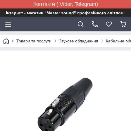
Контакти ( Viber, Telegram)
Інтернет - магазин "Master sound" професійного світловог
Товари та послуги
Звукове обладнання
Кабельне об