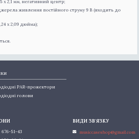
 x 2,1 мм, негативний центр;
джерела живлення постійного струму 9 В (входить до
5,24 x 2,09 дюйма);
ться.
нки
одіодні PAR-прожектори
одіодні голови
) 676-51-43
musiccaseshop@gmail.com