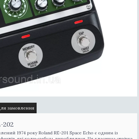
для замовлення
E-202
лений 1974 року Roland RE-201 Space Echo є одним із
фектів, які коли-небудь вироблялися. Ця класична стрічка