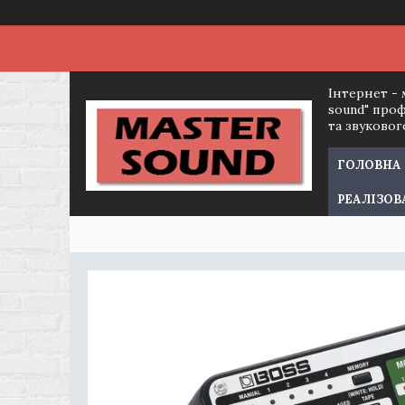
Інтернет - 
sound" про
та звуково
ГОЛОВНА
РЕАЛІЗОВ