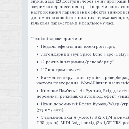
звуків, а ще 123 доступні через зміну програм
затримка перенесення в разі перемикання сп
настроювання паралельних ефектів і використ
допомогою зовнішніх ножних перемикачів, пед
кількома параметрами в реальному часі.
Технічні характеристики:
Педаль ефектів для електрогітари;
Легендарний звук Space Echo Tape-Delay і 
12 режимів затримки/реверберації,
127 програм пам'яті;
Елементи керування: гучність реверберації,
частота повторення, Wow&Flutter, насиченіс
Кнопки: Пам'ять 1-4 і Ручний, Вхід для гі
перемикач режимів; світлодіод: ефект увім
Ніжні перемикачі: Ефект Bypass/Warp (утр
(утримувати);
З'єднання: вхід A (моно) і B (2 x 1/4 дюйма
TRS-джек), MIDI Вхід і вихід (2 x 1/8" TRS-ро