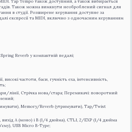
и MIDI. Tap Tempo також доступний, а також вибирається
огадів. Також можна вимкнути необроблений сигнал для
ання в студії. Розширене керування доступне за
алі експресії та MIDI, включно з одночасним керуванням
Spring Reverb у компактній педалі;
 високі частоти, баси, гучність еха, інтенсивність,
ть;
тари/лінії, Стрічка нова/стара; Перемикачі: поворотний
кнений;
имувати), Memory/Reverb (утримувати), Tap/Twist
), вихід A (моно) і B (1/4 дюйма), CTL1, 2/EXP (1/4 дюйма
з'єму), USB Micro B-Type;