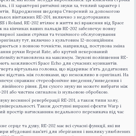
ь, і її характерні ритмічні звуки ха, теплий характер і
кантів, Відродження шедевра Створений за допомогою
ількох вінтажних RE-201, включно з недоторканим
S і Roland, RE-202 втілює в життя всі враження від Space
ук на кінчиках ваших пальців RE-202 забезпечує повну
лярної заміни стрічки та технічного обслуговування
оригіналу тут, включно з культовим 12-позиційним
рюється з повною точністю, наприклад, поступова зміна
вання ручки Repeat Rate, або крутий некерований
ntensity встановлена на максимум. Звукові поліпшення RE-
ють можливості Space Echo для сучасних музикантів.
верта віртуальна головка, що відкриває п'ять додаткових
нює відстань між головками, що неможливо в оригіналі. На
безпечує справжнє стереофонічне введення/виведення і
 лінійного рівня. Для сухого звуку ви можете вибрати між
201 або чистим сигналом із нульовою обробкою.
уку весняної реверберації RE-201, а також типи холу,
універсальності. Також доступні виразні ефекти Warp і
чний простір натисканням педального перемикача під час
 серце та душу, RE-202 має всі сучасні функції, які ви
тири вбудовані пам'яті для зберігання і виклику улюблених