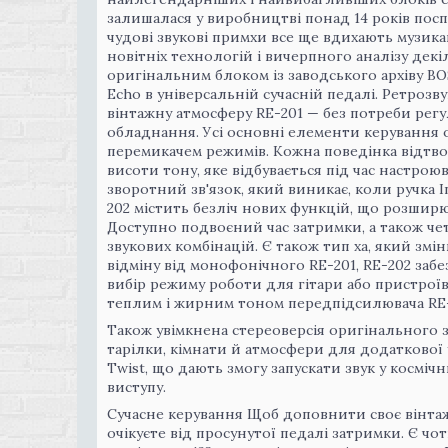
залишалася у виробництві понад 14 років поспіл
чудові звукові примхи все ще вдихають музи
новітніх технологій і вичерпного аналізу дек
оригінальним блоком із заводського архіву BOS
Echo в універсальній сучасній педалі. Ретрозв
вінтажну атмосферу RE-201 — без потреби регу
обладнання. Усі основні елементи керування 
перемикачем режимів. Кожна поведінка відтво
висоти тону, яке відбувається під час настрою
зворотний зв'язок, який виникає, коли ручка I
202 містить безліч нових функцій, що розширю
Доступно подвоєний час затримки, а також чет
звукових комбінацій. Є також тип ха, який змі
відміну від монофонічного RE-201, RE-202 за
вибір режиму роботи для гітари або пристроїв
теплим і жирним тоном передпідсилювача RE-
Також увімкнена стереоверсія оригінального зв
тарілки, кімнати й атмосфери для додаткової 
Twist, що дають змогу запускати звук у космі
виступу.
Сучасне керування Щоб доповнити своє вінтажне
очікуєте від просунутої педалі затримки. Є чо