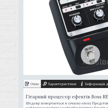
Опис
Характеристики
Інформація 
Гітарний процесор ефектів Boss R
Шедевр повертається в сучасну епоху Представ
найлегендарніших і найвибагливіших блоків е