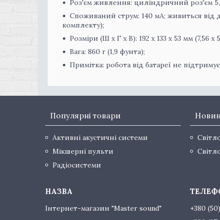
Роз'єм живлення: циліндричний роз'єм 5,5
Споживаний струм: 140 мА; живиться від 
комплекту);
Розміри (Ш x Г x В): 192 x 133 x 53 мм (7,56 x 
Вага: 860 г (1,9 фунта);
Примітка: робота від батареї не підтримує
Популярні товари
Нови
Активні акустичні системи
Світл
Мікшерні пульти
Світл
Радіосистеми
Інтернет-магазин "Master sound"
+380 (50