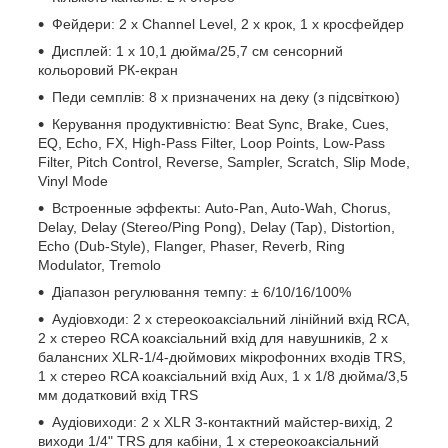
Фейдери: 2 x Channel Level, 2 x крок, 1 х кросфейдер
Дисплей: 1 x 10,1 дюйма/25,7 см сенсорний
кольоровий РК-екран
Педи семплів: 8 x призначених на деку (з підсвіткою)
Керування продуктивністю: Beat Sync, Brake, Cues,
EQ, Echo, FX, High-Pass Filter, Loop Points, Low-Pass
Filter, Pitch Control, Reverse, Sampler, Scratch, Slip Mode,
Vinyl Mode
Встроенные эффекты: Auto-Pan, Auto-Wah, Chorus,
Delay, Delay (Stereo/Ping Pong), Delay (Tap), Distortion,
Echo (Dub-Style), Flanger, Phaser, Reverb, Ring
Modulator, Tremolo
Діапазон регулювання темпу: ± 6/10/16/100%
Аудіовходи: 2 x стереокоаксіальний лінійний вхід RCA,
2 x стерео RCA коаксіальний вхід для навушників, 2 x
балансних XLR-1/4-дюймових мікрофонних входів TRS,
1 x стерео RCA коаксіальний вхід Aux, 1 x 1/8 дюйма/3,5
мм додатковий вхід TRS
Аудіовиходи: 2 x XLR 3-контактний майстер-вихід, 2
виходи 1/4" TRS для кабіни, 1 x стереокоаксіальний