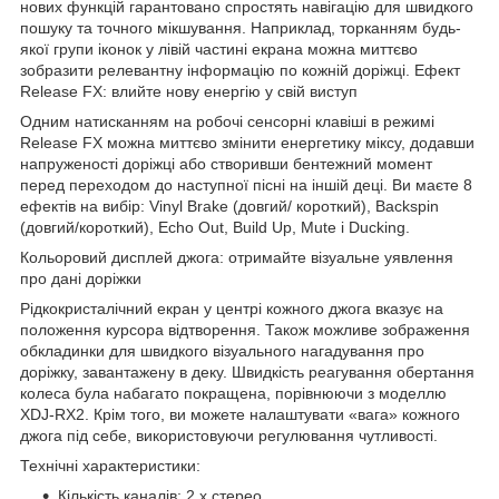
нових функцій гарантовано спростять навігацію для швидкого
пошуку та точного мікшування. Наприклад, торканням будь-
якої групи іконок у лівій частині екрана можна миттєво
зобразити релевантну інформацію по кожній доріжці. Ефект
Release FX: влийте нову енергію у свій виступ
Одним натисканням на робочі сенсорні клавіші в режимі
Release FX можна миттєво змінити енергетику міксу, додавши
напруженості доріжці або створивши бентежний момент
перед переходом до наступної пісні на іншій деці. Ви маєте 8
ефектів на вибір: Vinyl Brake (довгий/ короткий), Backspin
(довгий/короткий), Echo Out, Build Up, Mute і Ducking.
Кольоровий дисплей джога: отримайте візуальне уявлення
про дані доріжки
Рідкокристалічний екран у центрі кожного джога вказує на
положення курсора відтворення. Також можливе зображення
обкладинки для швидкого візуального нагадування про
доріжку, завантажену в деку. Швидкість реагування обертання
колеса була набагато покращена, порівнюючи з моделлю
XDJ-RX2. Крім того, ви можете налаштувати «вага» кожного
джога під себе, використовуючи регулювання чутливості.
Технічні характеристики:
Кількість каналів: 2 x стерео