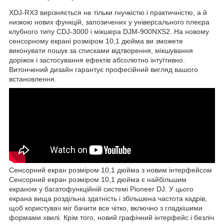
XDJ-RX3 вирізняється не тільки гнучкістю і практичністю, а й
низкою нових функцій, запозичених у універсального плеєра
клубного типу CDJ-3000 і мікшера DJM-900NXS2. На новому
сенсорному екрані розміром 10,1 дюйма ви зможете
виконувати пошук за списками відтворення, мікшування
доріжок і застосування ефектів абсолютно інтуїтивно.
Витончений дизайн гарантує професійний вигляд вашого
встановлення.
Сенсорний екран розміром 10,1 дюйма з новим інтерфейсом
Сенсорний екран розміром 10,1 дюйма є найбільшим
екраном у багатофункційній системі Pioneer DJ. У цього
екрана вища роздільна здатність і збільшена частота кадрів,
щоб користувач міг бачити все чітко, включно з гладкішими
формами хвилі. Крім того, новий графічний інтерфейс і безліч