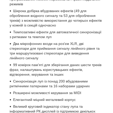
режимів
Широка добірка вбудованих ефектів (49 для
оброблення вхідного сигналу та 53 для оброблення
треків) з можливістю використання до чотирьох ефектів
у кожній із секцій одночасно
Темпозативні ефекти для автоматичної синхронізації
з ритмами та темпом луп
Два мікрофонних входи на роз'єм XLR, дві
стереопари для приймання сигналу лінійного рівня та
три маршрутизовані стереопари для виведення
лінійного сигналу
99 комірок пам'яті для зберігання даних шести треків
фраз, налаштувань користувацьких ефектів,
відтворення, керування та інших
Синхронізація луп із понад 200 вбудованими
ритмічними патернами та 16 наборами ударних
Розширені можливості керування за MIDI
Елегантний міцний металевий корпус
Великий круговий індикатор стану лупа та
інформативний РК дисплей із підтримкою декількох