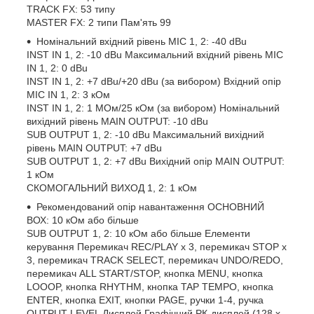
TRACK FX: 53 типу
MASTER FX: 2 типи Пам'ять 99
Номінальний вхідний рівень MIC 1, 2: -40 dBu
INST IN 1, 2: -10 dBu Максимальний вхідний рівень MIC
IN 1, 2: 0 dBu
INST IN 1, 2: +7 dBu/+20 dBu (за вибором) Вхідний опір
MIC IN 1, 2: 3 кОм
INST IN 1, 2: 1 МОм/25 кОм (за вибором) Номінальний
вихідний рівень MAIN OUTPUT: -10 dBu
SUB OUTPUT 1, 2: -10 dBu Максимальний вихідний
рівень MAIN OUTPUT: +7 dBu
SUB OUTPUT 1, 2: +7 dBu Вихідний опір MAIN OUTPUT:
1 кОм
СКОМОГАЛЬНИЙ ВИХОД 1, 2: 1 кОм
Рекомендований опір навантаження ОСНОВНИЙ
ВОХ: 10 кОм або більше
SUB OUTPUT 1, 2: 10 кОм або більше Елементи
керування Перемикач REC/PLAY x 3, перемикач STOP x
3, перемикач TRACK SELECT, перемикач UNDO/REDO,
перемикач ALL START/STOP, кнопка MENU, кнопка
LOOOP, кнопка RHYTHM, кнопка TAP TEMPO, кнопка
ENTER, кнопка EXIT, кнопки PAGE, ручки 1-4, ручка
OUTPUT LEVEL Дисплей Графічний РК-дисплей (128 x