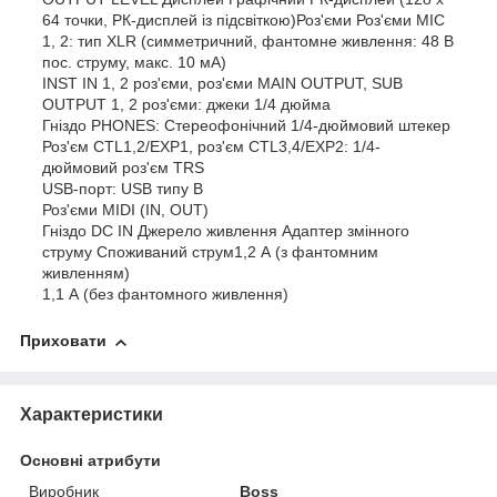
64 точки, РК-дисплей із підсвіткою)Роз'єми Роз'єми MIC
1, 2: тип XLR (симметричний, фантомне живлення: 48 В
пос. струму, макс. 10 мА)
INST IN 1, 2 роз'єми, роз'єми MAIN OUTPUT, SUB
OUTPUT 1, 2 роз'єми: джеки 1/4 дюйма
Гніздо PHONES: Стереофонічний 1/4-дюймовий штекер
Роз'єм CTL1,2/EXP1, роз'єм CTL3,4/EXP2: 1/4-
дюймовий роз'єм TRS
USB-порт: USB типу B
Роз'єми MIDI (IN, OUT)
Гніздо DC IN Джерело живлення Адаптер змінного
струму Споживаний струм1,2 А (з фантомним
живленням)
1,1 А (без фантомного живлення)
Приховати
Характеристики
Основні атрибути
Виробник
Boss