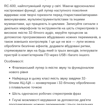
RC-600, найпотужніший лупер у світі. Маючи вдосконалені
настроювані функції, цей лупер наступного покоління
відкриває нові творчі горизонти перед гітаристами/автарами-
виконувачами, мультиінструменталістами та іншими
музикантами, що працюють із циклами. Записуйте сигнали з
декількох мікрофонів та інструментів на шість стереотреків із
високою якістю 32-бітного аудіо, керуйте процесом за
допомогою програмованих вбудованих ножних перемикачів, а
також зовнішніх контролерів. І це ще не все — лупи можна
обробляти безліччю ефектів, додавати вбудовані ритми,
спрямовувати звук на будь-який із трьох виходів, інтегрувати
пристрій із комп'ютерним ПЗ через USB і багато іншого.
Особливості:
Флагманський лупер із якістю звуку та функціоналом
нового рівня
Найкраща в цьому класі якість звуку завдяки 32-
бітним АЦ-/ЦА — конвертерам і 32-бітному обробленню
з плавальною точкою
Шість одночасно робочих стереотреків фраз
Гнучкі можливості керування за допомогою дев'яти
програмованих ножних перемикачів і трьох педальних