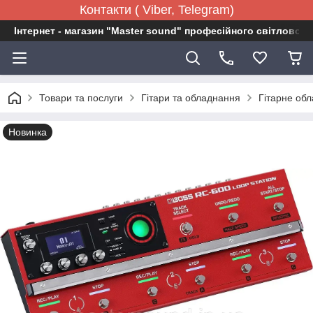
Контакти ( Viber, Telegram)
Інтернет - магазин "Master sound" професійного світловог
Товари та послуги
Гітари та обладнання
Гітарне об
Новинка