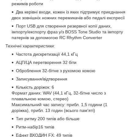
режимів роботи
Два керівні входи, кожен із яких підтримує приєднання
двох зовнішніх ножних перемикачів або педалі експресії
Порт USB для створення резервної копії даних,
імпорту/експорту фраз у/з BOSS Tone Studio та імпорту
патернів за допомогою RC Rhythm Converter
Технічні характеристики:
Частота дискретизації 44,1 кГц
АЦП/ЦА перетворення 32 біти
Оброблення 32-бітне з рухомою комою
Записування/відтворення
Кількість доріжок: 6
Формат даних: WAV (44,1 кГц, 32-бітне число з
плавальною комою, стерео)
Максимальний час запису: прибл. 1,5 години (1
доріжка), прибл. 13 годин (всього пам'яті)
Тип ритму 200 типів або більше
Ритм-набір16 типів
Ефект ВХОДИН FX: 49 типів