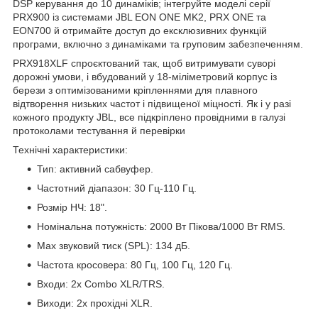
DSP керування до 10 динаміків; інтегруйте моделі серії
PRX900 із системами JBL EON ONE MK2, PRX ONE та
EON700 й отримайте доступ до ексклюзивних функцій
програми, включно з динаміками та груповим забезпеченням.
PRX918XLF спроєктований так, щоб витримувати суворі
дорожні умови, і вбудований у 18-міліметровий корпус із
берези з оптимізованими кріпленнями для плавного
відтворення низьких частот і підвищеної міцності. Як і у разі
кожного продукту JBL, все підкріплено провідними в галузі
протоколами тестування й перевірки
Технічні характеристики:
Тип: активний сабвуфер.
Частотний діапазон: 30 Гц-110 Гц.
Розмір НЧ: 18".
Номінальна потужність: 2000 Вт Пікова/1000 Вт RMS.
Max звуковий тиск (SPL): 134 дБ.
Частота кросовера: 80 Гц, 100 Гц, 120 Гц.
Входи: 2x Combo XLR/TRS.
Виходи: 2x прохідні XLR.