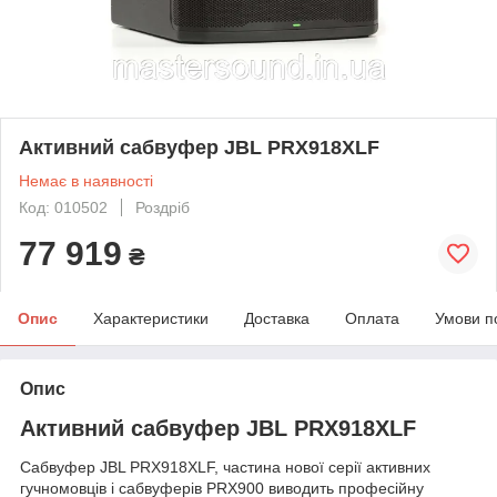
Активний сабвуфер JBL PRX918XLF
Немає в наявності
Код: 010502
Роздріб
77 919
₴
Опис
Характеристики
Доставка
Оплата
Умови п
Опис
Активний сабвуфер JBL PRX918XLF
Сабвуфер JBL PRX918XLF, частина нової серії активних
гучномовців і сабвуферів PRX900 виводить професійну