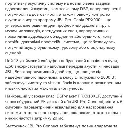
портативну акустичну систему на новий рівень завдяки
вдосконаленій акустиці, комплексному DSP, неперевершеній
потужності та довговічності, а також повному контролю
акустикою через програму JBL Pro. Серія PRX900 — це
універсальне рішення для професійних диджеїв і груп,
музичних закладів, орендуваних сцен, корпоративних
прокатчиків аудіо/відео обладнання або будь-кого, кому
потрібні довговічні професійні системи, що забезпечують
потужний звук, у будь-якому туровому або стаціонарному
сценарії..
Цей 18-дюймовий сабвуфер побудований повністю з нуля,
щоб використовувати найбільш передові акустичні інновації
JBL. Високопродуктивний драйвер, що працює від
надефективного підсилювача класу D потужністю 2000 Вт,
забезпечує чистоту та чіткість басів із плавним розширенням
низьких частот за максимальної гучності.
Найкращий у своєму класі DSP-пакет PRX918XLF, доступний
через вбудований РК-дисплей або JBL Pro Connect, містить 6-
смуговий параметричний еквалайзер для настроювання
системи та тонального керування нюансами, а також фільтр
нижніх частот і затримку 20 мс.
Застосунок JBL Pro Connect забезпечує повне апаратне та