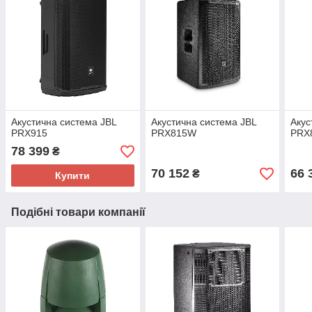
Акустична система JBL
Акустична система JBL
Акус
PRX915
PRX815W
PRX
78 399
₴
70 152
66 
₴
Купити
Подібні товари компанії