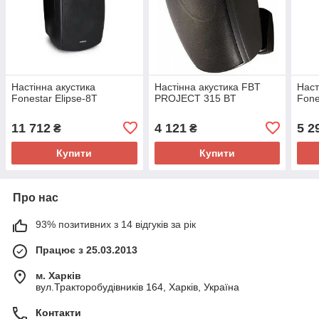
Настінна акустика
Настінна акустика FBT
Наст
Fonestar Elipse-8T
PROJECT 315 BT
Fone
11 712
4 121
5 2
₴
₴
Купити
Купити
Про нас
93% позитивних з 14 відгуків за рік
Працює з 25.03.2013
м. Харків
вул.Тракторобудівників 164, Харків, Україна
Контакти