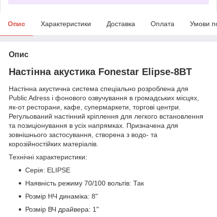
Опис
Характеристики
Доставка
Оплата
Умови п
Опис
Настінна акустика Fonestar Elipse-8BT
Настінна акустична система спеціально розроблена для
Public Adress і фонового озвучування в громадських місцях,
як-от ресторани, кафе, супермаркети, торгові центри.
Регульований настінний кріплення для легкого встановлення
та позиціонування в усіх напрямках. Призначена для
зовнішнього застосування, створена з водо- та
корозійностійких матеріалів.
Технічні характеристики:
Серія: ELIPSE
Наявність режиму 70/100 вольтів: Так
Розмір НЧ динаміка: 8"
Розмір ВЧ драйвера: 1"