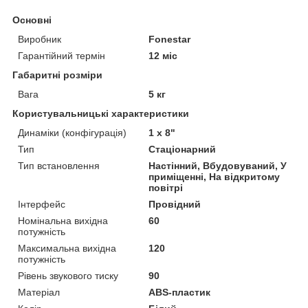
Основні
Виробник
Fonestar
Гарантійний термін
12 міс
Габаритні розміри
Вага
5 кг
Користувальницькі характеристики
Динаміки (конфігурація)
1 x 8"
Тип
Стаціонарний
Тип встановлення
Настінний, Вбудовуваний, У
приміщенні, На відкритому
повітрі
Інтерфейс
Провідний
Номінальна вихідна
60
потужність
Максимальна вихідна
120
потужність
Рівень звукового тиску
90
Матеріал
ABS-пластик