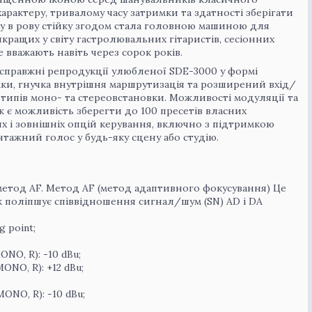
рактеру, тривалому часу затримки та здатності зберігати
у в рову стійку згодом стала головною машиною для
кращих у світу гастролювальних гітаристів, сесіонних
ще вважають навіть через сорок років.
 справжні репродукції улюбленої SDE-3000 у формі
мки, гнучка внутрішня маршрутизація та розширений вхід/
х типів моно- та стереовстановки. Можливості модуляції та
 є можливість зберегти до 100 пресетів власних
х і зовнішніх опцій керування, включно з підтримкою
нтажний голос у будь-яку сцену або студію.
метод AF. Метод AF (метод адаптивного фокусування) Це
к поліпшує співвідношення сигнал/шум (SN) AD і DA
g point;
NO, R): -10 dBu;
NO, R): +12 dBu;
NO, R): -10 dBu;