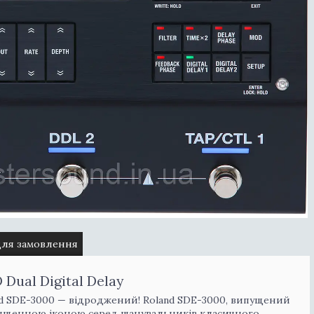
для замовлення
Dual Digital Delay
 SDE-3000 — відроджений! Roland SDE-3000, випущений
 священною іконою серед шанувальників класичного