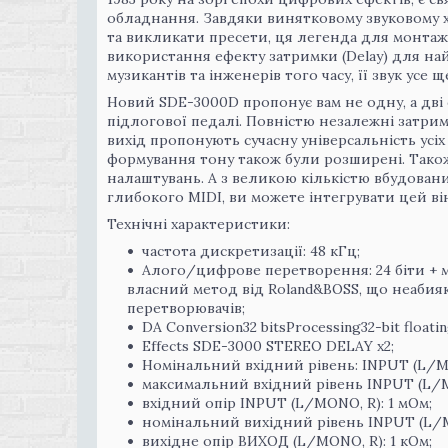
обладнання. Завдяки винятковому звуковому ха
та викликати пресети, ця легенда для монтаж
використання ефекту затримки (Delay) для най
музикантів та інженерів того часу, її звук усе 
Новий SDE-3000D пропонує вам не одну, а дві
підлогової педалі. Повністю незалежні затри
вихід пропонують сучасну універсальність усі
формування тону також були розширені. Також
налаштувань. А з великою кількістю вбудовани
глибокого MIDI, ви можете інтегрувати цей ві
Технічні характеристики:
частота дискретизації: 48 кГц;
Алого/цифрове перетворення: 24 біти + 
власний метод від Roland&BOSS, що неабия
перетворювачів;
DA Conversion32 bitsProcessing32-bit floatin
Effects SDE-3000 STEREO DELAY x2;
Номінальний вхідний рівень: INPUT (L/MO
максимальний вхідний рівень INPUT (L/MO
вхідний опір INPUT (L/MONO, R): 1 мОм;
номінальний вихідний рівень INPUT (L/MO
вихідне опір ВИХОД (L/MONO, R): 1 кОм;