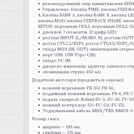
рекомендований опір навантаження ВИХОД
Управление: Кнопка TIME, кнопка FEEDBA
4, Кнопка BANK A, кнопка BANK B, кнопка LE
кнопка MOD; кнопка FEEDBACK PHASE; кнопк
SETUP; перемикач DDL1; перемикач DDL2; П
дисплей 7 сегментів, 12 цифр LED;
роз'єми INPUT (L/MONO, R), роз'єми OUT
роз'єм CTL2,3/EXP1, роз'єм CTL4,5/EXP2/
гнізда MIDI (IN, OUT): мініатюрний стер
порт USB: USB Type-C(R);
гніздо DC IN;
джерело живлення: адаптер змінного стр
споживання струму 450 мА;
Додаткові аксесуари (продаються окремо):
ножний перемикач: FS-5U, FS-5L;
подвійний ножний перемикач: FS-6, FS-7;
педаль експресії: Roland EV-5, EV-30, FV-5
ножний контролер: GA-FC, GA-FC EX;
З'єднувальний кабель MIDI/TRS: BMIDI-5-35
Розмір і вага:
ширина — 199 мм;
глибина — 135 мм;