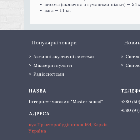
висота (включно з гумовими ніжки) — 54 
вага — 1,1 кг.
Популярні товари
Нови
Активні акустичні системи
Світл
Мікшерні пульти
Світл
Радіосистеми
Інтернет-магазин "Master sound"
+380 (50
+380 (97
вул.Тракторобудівників 164, Харків,
Україна