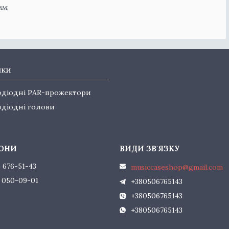
мм;
нки
одіодні PAR-прожектори
одіодні голови
) 676-51-43
musiccaseshop@gmail.com
) 050-09-01
+380506765143
+380506765143
+380506765143