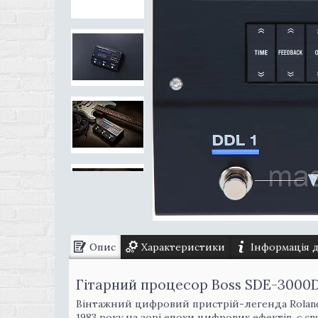
Опис
Характеристики
Інформація 
Гітарний процесор Boss SDE-3000D 
Вінтажний цифровий пристрій-легенда Roland
1983 року на зорі епохи цифрових ефектів, є