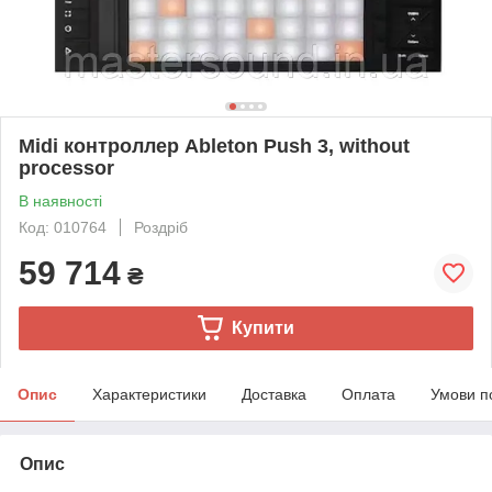
Midi контроллер Ableton Push 3, without
processor
В наявності
Код: 010764
Роздріб
59 714
₴
Купити
Опис
Характеристики
Доставка
Оплата
Умови п
Опис