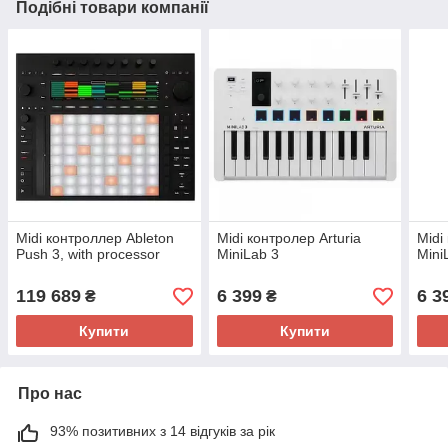
Подібні товари компанії
Midi контроллер Ableton
Midi контролер Arturia
Midi
Push 3, with processor
MiniLab 3
Mini
119 689
6 399
6 3
₴
₴
Купити
Купити
Про нас
93% позитивних з 14 відгуків за рік