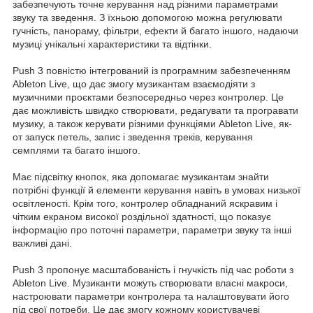
забезпечують точне керування над різними параметрами
звуку та зведення. З їхньою допомогою можна регулювати
гучність, панораму, фільтри, ефекти й багато іншого, надаючи
музиці унікальні характеристики та відтінки.
Push 3 повністю інтегрований із програмним забезпеченням
Ableton Live, що дає змогу музикантам взаємодіяти з
музичними проєктами безпосередньо через контролер. Це
дає можливість швидко створювати, редагувати та програвати
музику, а також керувати різними функціями Ableton Live, як-
от запуск петель, запис і зведення треків, керування
семплями та багато іншого.
Має підсвітку кнопок, яка допомагає музикантам знайти
потрібні функції й елементи керування навіть в умовах низької
освітленості. Крім того, контролер обладнаний яскравим і
чітким екраном високої роздільної здатності, що показує
інформацію про поточні параметри, параметри звуку та інші
важливі дані.
Push 3 пропонує масштабованість і гнучкість під час роботи з
Ableton Live. Музиканти можуть створювати власні макроси,
настроювати параметри контролера та налаштовувати його
під свої потреби. Це дає змогу кожному користувачеві