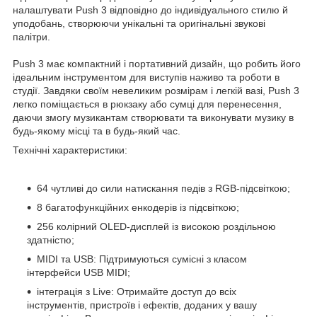
налаштувати Push 3 відповідно до індивідуального стилю й
уподобань, створюючи унікальні та оригінальні звукові
палітри.
Push 3 має компактний і портативний дизайн, що робить його
ідеальним інструментом для виступів наживо та роботи в
студії. Завдяки своїм невеликим розмірам і легкій вазі, Push 3
легко поміщається в рюкзаку або сумці для перенесення,
даючи змогу музикантам створювати та виконувати музику в
будь-якому місці та в будь-який час.
Технічні характеристики:
64 чутливі до сили натискання педів з RGB-підсвіткою;
8 багатофункційних енкодерів із підсвіткою;
256 колірний OLED-дисплей із високою роздільною
здатністю;
MIDI та USB: Підтримуються сумісні з класом
інтерфейси USB MIDI;
інтеграція з Live: Отримайте доступ до всіх
інструментів, пристроїв і ефектів, доданих у вашу