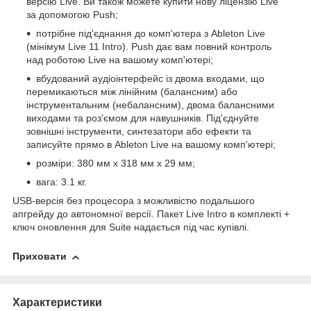
версію Live. Ви також можете купити нову ліцензію Live
за допомогою Push;
потрібне під'єднання до комп'ютера з Ableton Live
(мінімум Live 11 Intro). Push дає вам повний контроль
над роботою Live на вашому комп'ютері;
вбудований аудіоінтерфейс із двома входами, що
перемикаються між лінійним (балансним) або
інструментальним (небалансним), двома балансними
виходами та роз'ємом для навушників. Під'єднуйте
зовнішні інструменти, синтезатори або ефекти та
записуйте прямо в Ableton Live на вашому комп'ютері;
розміри: 380 мм х 318 мм х 29 мм;
вага: 3.1 кг.
USB-версія без процесора з можливістю подальшого
апгрейду до автономної версії. Пакет Live Intro в комплекті +
ключ оновлення для Suite надається під час купівлі.
Приховати
Характеристики