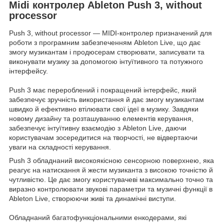
Midi контролер Ableton Push 3, without
processor
Push 3, without processor — MIDI-контролер призначений для
роботи з програмним забезпеченням Ableton Live, що дає
змогу музикантам і продюсерам створювати, записувати та
виконувати музику за допомогою інтуїтивного та потужного
інтерфейсу.
Push 3 має перероблений і покращений інтерфейс, який
забезпечує зручність використання й дає змогу музикантам
швидко й ефективно втілювати свої ідеї в музику. Завдяки
новому дизайну та розташуванню елементів керування,
забезпечує інтуїтивну взаємодію з Ableton Live, даючи
користувачам зосередитися на творчості, не відвертаючи
уваги на складності керування.
Push 3 обладнаний високоякісною сенсорною поверхнею, яка
реагує на натискання й жести музиканта з високою точністю й
чутливістю. Це дає змогу користувачеві максимально точно та
виразно контролювати звукові параметри та музичні функції в
Ableton Live, створюючи живі та динамічні виступи.
Обладнаний багатофункціональними енкодерами, які