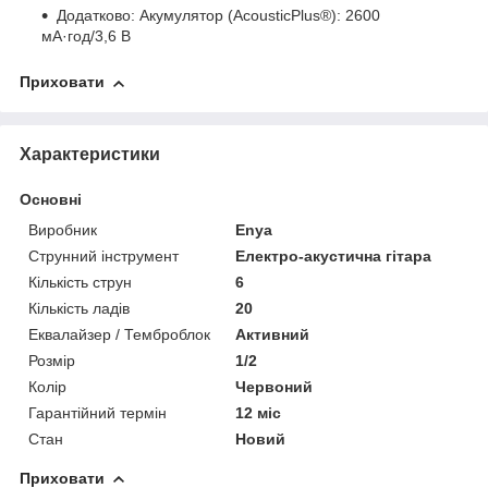
Додатково: Акумулятор (AcousticPlus®): 2600
мА·год/3,6 В
Приховати
Характеристики
Основні
Виробник
Enya
Струнний інструмент
Електро-акустична гітара
Кількість струн
6
Кількість ладів
20
Еквалайзер / Темброблок
Активний
Розмір
1/2
Колір
Червоний
Гарантійний термін
12 міс
Стан
Новий
Приховати