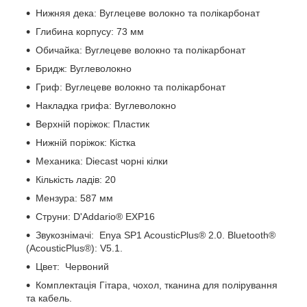
Нижняя дека: Вуглецеве волокно та полікарбонат
Глибина корпусу: 73 мм
Обичайка: Вуглецеве волокно та полікарбонат
Бридж: Вуглеволокно
Гриф: Вуглецеве волокно та полікарбонат
Накладка грифа: Вуглеволокно
Верхній поріжок: Пластик
Нижній поріжок: Кістка
Механика: Diecast чорні кілки
Кількість ладів: 20
Мензура: 587 мм
Струни: D'Addario® EXP16
Звукознімачі: Enya SP1 AcousticPlus® 2.0. Bluetooth®
(AcousticPlus®): V5.1.
Цвет: Червоний
Комплектація Гітара, чохол, тканина для полірування
та кабель.