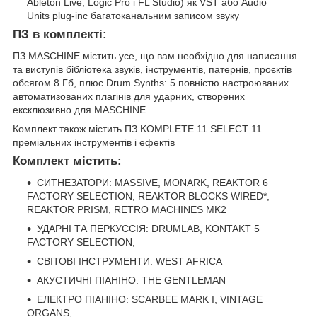
Ableton Live, Logic Pro і FL Studio) як VST або Audio
Units plug-inс багатоканальним записом звуку
ПЗ в комплекті:
ПЗ MASCHINE містить усе, що вам необхідно для написання
та виступів бібліотека звуків, інструментів, патернів, проєктів
обсягом 8 Гб, плюс Drum Synths: 5 повністю настроюваних
автоматизованих плагінів для ударних, створених
ексклюзивно для MASCHINE.
Комплект також містить ПЗ KOMPLETE 11 SELECT 11
преміальних інструментів і ефектів
Комплект містить:
СИТНЕЗАТОРИ: MASSIVE, MONARK, REAKTOR 6
FACTORY SELECTION, REAKTOR BLOCKS WIRED*,
REAKTOR PRISM, RETRO MACHINES MK2
УДАРНІ ТА ПЕРКУССІЯ: DRUMLAB, KONTAKT 5
FACTORY SELECTION,
СВІТОВІ ІНСТРУМЕНТИ: WEST AFRICA
АКУСТИЧНІ ПІАНІНО: THE GENTLEMAN
ЕЛЕКТРО ПІАНІНО: SCARBEE MARK I, VINTAGE
ORGANS,