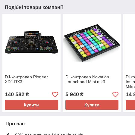
Подібні товари компанії
DJ-контролер Pioneer
Dj контролер Novation
Dj к
XDJ-RX3
Launchpad Mini mk3
Inst
Mikr
140 582
5 940
14 
₴
₴
Купити
Купити
Про нас