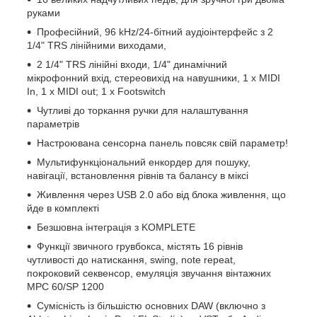
руками
Професійний, 96 kHz/24-бітний аудіоінтерфейс з 2
1/4" TRS лінійними виходами,
2 1/4" TRS лінійні входи, 1/4" динамічний
мікрофонний вхід, стереовихід на навушники, 1 x MIDI
In, 1 x MIDI out; 1 x Footswitch
Чутливі до торкання ручки для налаштування
параметрів
Настроювана сенсорна панель повсяк свій параметр!
Мультифункціональний енкордер для пошуку,
навігації, встановлення рівнів та балансу в міксі
Живлення через USB 2.0 або від блока живлення, що
йде в комплекті
Безшовна інтеграція з KOMPLETE
Функції звичного грувбокса, містять 16 рівнів
чутливості до натискання, swing, note repeat,
покроковий секвенсор, емуляція звучання вінтажних
MPC 60/SP 1200
Сумісність із більшістю основних DAW (включно з