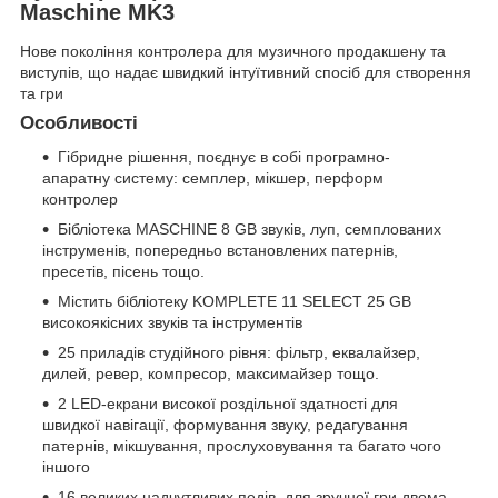
Maschine MK3
Нове покоління контролера для музичного продакшену та
виступів, що надає швидкий інтуїтивний спосіб для створення
та гри
Особливості
Гібридне рішення, поєднує в собі програмно-
апаратну систему: семплер, мікшер, перформ
контролер
Бібліотека MASCHINE 8 GB звуків, луп, семплованих
інструменів, попередньо встановлених патернів,
пресетів, пісень тощо.
Містить бібліотеку KOMPLETE 11 SELECT 25 GB
високоякісних звуків та інструментів
25 приладів студійного рівня: фільтр, еквалайзер,
дилей, ревер, компресор, максимайзер тощо.
2 LED-екрани високої роздільної здатності для
швидкої навігації, формування звуку, редагування
патернів, мікшування, прослуховування та багато чого
іншого
16 великих надчутливих педів, для зручної гри двома