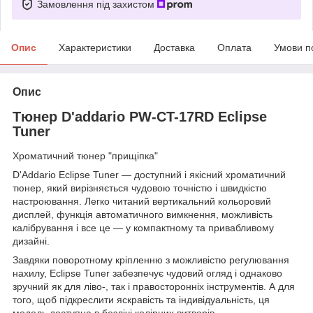
Замовлення під захистом
Опис
Характеристики
Доставка
Оплата
Умови п
Опис
Тюнер D'addario PW-CT-17RD Eclipse
Tuner
Хроматичний тюнер "прищіпка"
D'Addario Eclipse Tuner — доступний і якісний хроматичний
тюнер, який вирізняється чудовою точністю і швидкістю
настроювання. Легко читаний вертикальний кольоровий
дисплей, функція автоматичного вимкнення, можливість
калібрування і все це — у компактному та привабливому
дизайні.
Завдяки поворотному кріпленню з можливістю регулювання
нахилу, Eclipse Tuner забезпечує чудовий огляд і однаково
зручний як для ліво-, так і правосторонніх інструментів. А для
того, щоб підкреслити яскравість та індивідуальність, ця