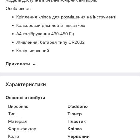
модель доступна в безлічі колірних витворів.
Особливості:
Кріплення кліпса для розміщення на інструменті
Кольоровий дисплей із підсвіткою
А4 калібрування 430-450 Гц
Живлення: батарея типу CR2032
Колір: червоний
Приховати
Характеристики
Основні атрибути
Виробник
D'addario
Тип
Тюнер
Матеріал
Пластик
Форм-фактор
Кліпса
Колір
Червоний