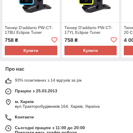
Тюнер D'addario PW-CT-
Тюнер D'addario PW-CT-
Тюне
17BU Eclipse Tuner
17YL Eclipse Tuner
20 C
758
758
4 0
₴
₴
Купити
Купити
Про нас
93% позитивних з 14 відгуків за рік
Працює з 25.03.2013
м. Харків
вул.Тракторобудівників 164, Харків, Україна
Контакти
Сьогодні працює з 11:00 до 20:00
Показати весь графік роботи