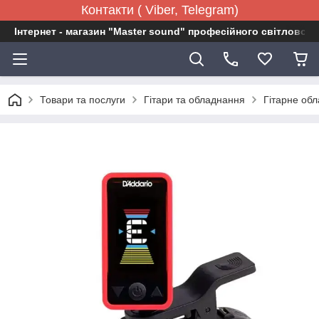
Контакти ( Viber, Telegram)
Інтернет - магазин "Master sound" професійного світловог
Товари та послуги
Гітари та обладнання
Гітарне об