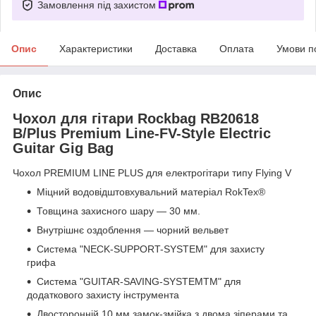
Замовлення під захистом
Опис
Характеристики
Доставка
Оплата
Умови п
Опис
Чохол для гітари Rockbag RB20618
B/Plus Premium Line-FV-Style Electric
Guitar Gig Bag
Чохол PREMIUM LINE PLUS для електрогітари типу Flying V
Міцний водовідштовхувальний матеріал RokTex®
Товщина захисного шару — 30 мм.
Внутрішнє оздоблення — чорний вельвет
Система "NECK-SUPPORT-SYSTEM" для захисту
грифа
Система "GUITAR-SAVING-SYSTEMTM" для
додаткового захисту інструмента
Двосторонній 10 мм замок-змійка з двома зіперами та