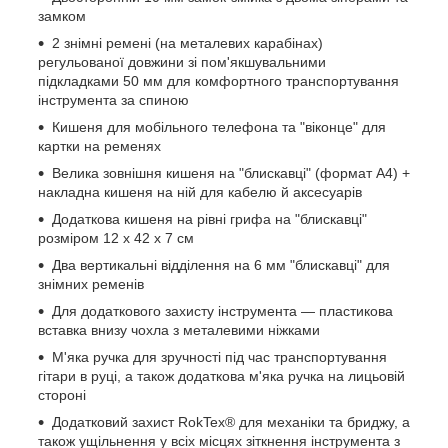
замком
2 знімні ремені (на металевих карабінах)
регульованої довжини зі пом'якшувальними
підкладками 50 мм для комфортного транспортування
інструмента за спиною
Кишеня для мобільного телефона та "віконце" для
картки на ременях
Велика зовнішня кишеня на "блискавці" (формат А4) +
накладна кишеня на ній для кабелю й аксесуарів
Додаткова кишеня на рівні грифа на "блискавці"
розміром 12 х 42 х 7 см
Два вертикальні відділення на 6 мм "блискавці" для
знімних ременів
Для додаткового захисту інструмента — пластикова
вставка внизу чохла з металевими ніжками
М'яка ручка для зручності під час транспортування
гітари в руці, а також додаткова м'яка ручка на лицьовій
стороні
Додатковий захист RokTex® для механіки та бриджу, а
також ущільнення у всіх місцях зіткнення інструмента з