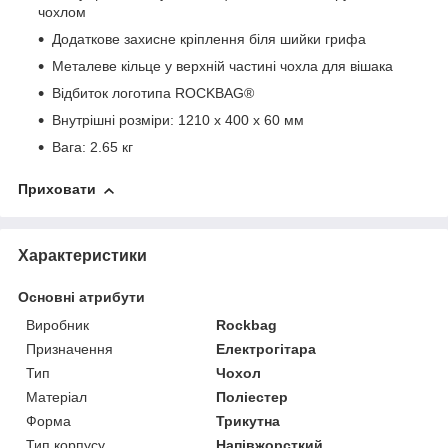
чохлом
Додаткове захисне кріплення біля шийки грифа
Металеве кільце у верхній частині чохла для вішака
Відбиток логотипа ROCKBAG®
Внутрішні розміри: 1210 х 400 х 60 мм
Вага: 2.65 кг
Приховати
Характеристики
Основні атрибути
Виробник
Rockbag
Призначення
Електрогітара
Тип
Чохол
Матеріал
Поліестер
Форма
Трикутна
Тип корпусу
Напівжорсткий