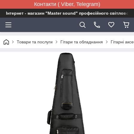
Контакти ( Viber, Telegram)
Інтернет - магазин "Master sound" професійного світловог
Товари та послуги
Гітари та обладнання
Гітарні акс