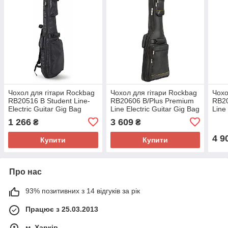
Чохол для гітари Rockbag
Чохол для гітари Rockbag
Чохо
RB20516 B Student Line-
RB20606 B/Plus Premium
RB20
Electric Guitar Gig Bag
Line Electric Guitar Gig Bag
Line
Guit
1 266
3 609
₴
₴
4 9
Купити
Купити
Про нас
93% позитивних з 14 відгуків за рік
Працює з 25.03.2013
м. Харків