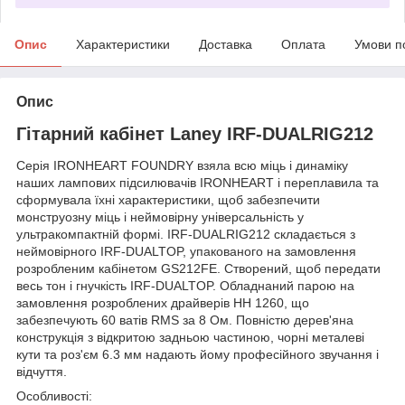
Опис
Характеристики
Доставка
Оплата
Умови п
Опис
Гітарний кабінет Laney IRF-DUALRIG212
Серія IRONHEART FOUNDRY взяла всю міць і динаміку
наших лампових підсилювачів IRONHEART і переплавила та
сформувала їхні характеристики, щоб забезпечити
монструозну міць і неймовірну універсальність у
ультракомпактній формі. IRF-DUALRIG212 складається з
неймовірного IRF-DUALTOP, упакованого на замовлення
розробленим кабінетом GS212FE. Створений, щоб передати
весь тон і гнучкість IRF-DUALTOP. Обладнаний парою на
замовлення розроблених драйверів HH 1260, що
забезпечують 60 ватів RMS за 8 Ом. Повністю дерев'яна
конструкція з відкритою задньою частиною, чорні металеві
кути та роз'єм 6.3 мм надають йому професійного звучання і
відчуття.
Особливості: