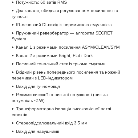
Потужність: 60 ватів RMS
Два канали, обидва з регулюванням посилення та
гучності
IR-основний DI-вихід із перемикною емуляцією
Пружинний ревербератор — алгоритм SECRET
System
Канал 1 з режимами посилення ASYM/CLEAN/SYM
Канал 2 з режимами Bright, Flat і Dark
Пасивний тональний стек із трьома смугами
Вхідний рівень попереднього посилення та ножний
перемикач з LED-індикатором
Вихід для гучномовця
Режими високої та низької потужності (низька
потужність <1W)
Трансформаторна ізоляція високоякісної петлі
ефектів
Стереопідсилювальний вхід 3.5 мм
Вихід для навушників