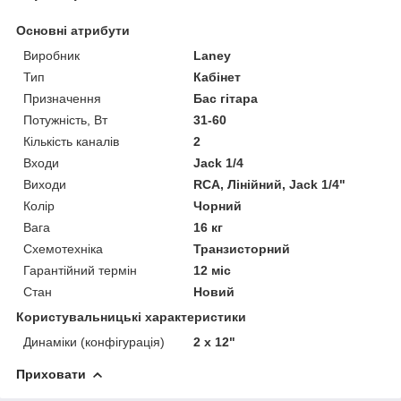
Основні атрибути
Виробник
Laney
Тип
Кабінет
Призначення
Бас гітара
Потужність, Вт
31-60
Кількість каналів
2
Входи
Jack 1/4
Виходи
RCA, Лінійний, Jack 1/4"
Колір
Чорний
Вага
16 кг
Схемотехніка
Транзисторний
Гарантійний термін
12 міс
Стан
Новий
Користувальницькі характеристики
Динаміки (конфігурація)
2 x 12"
Приховати