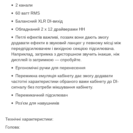
2 канали
60 ватт RMS
Балансний XLR DI-вихід
Обладнаний 2 x 12 драйверами HH
Петлі ефектів важливі, позаяк вони дають змогу
додавати ефекти в звуковий ланцюг у певному місці між
передпідсилювачем і вихідною секцією підсилювача.
Наприклад, затримка з дисторшном звучить інакше, ніж
дисплей із затримкою — спробуйте.
Ергономічні ручки для перенесення
Перемикна емуляція кабінету дає змогу додавати
частотні характеристики обраного вами кабінету до DI-
сигналу без потреби мікшування кабінету.
Перемикачний підсилювач
Роз'єм для навушників
Технічні характеристики:
Голова: