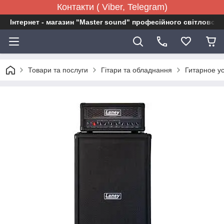
Контакти ( Viber, Telegram)
Інтернет - магазин "Master sound" професійного світловог
Товари та послуги
Гітари та обладнання
Гитарное у