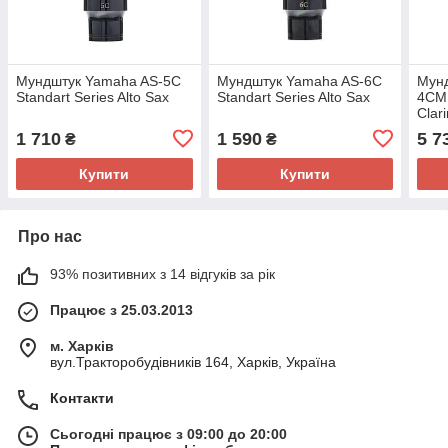
Мундштук Yamaha AS-5C
Мундштук Yamaha AS-6C
Мун
Standart Series Alto Sax
Standart Series Alto Sax
4CM 
Clari
1 710
1 590
5 7
₴
₴
Купити
Купити
Про нас
93% позитивних з 14 відгуків за рік
Працює з 25.03.2013
м. Харків
вул.Тракторобудівників 164, Харків, Україна
Контакти
Сьогодні працює з 09:00 до 20:00