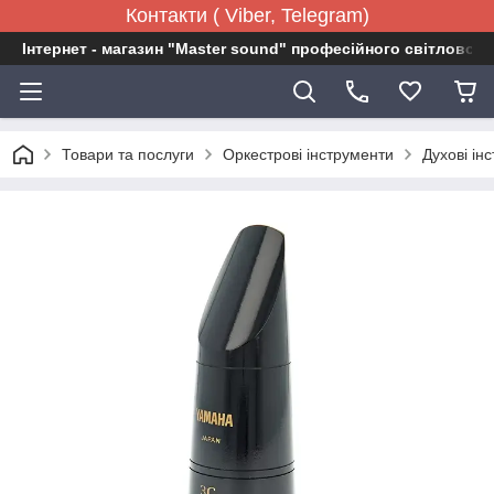
Контакти ( Viber, Telegram)
Інтернет - магазин "Master sound" професійного світловог
Товари та послуги
Оркестрові інструменти
Духові ін