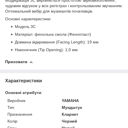
Модифікація 3C вирізняється простотою звуковихоплення,
чудовим відгуком у всіх регістрах і контрольованим звучанням.
Оптимальний вибір для музикантів початківців.
Основні характеристики:
Модель 3C
Матеріал: фенольна смола (Фенопласт)
Довжина відкривання (Facing Length): 19 мм
Наконечник (Tip Opening): 1,0 мм
Приховати
Характеристики
Основні атрибути
Виробник
YAMAHA
Тип
Мундштук
Призначення
Кларнет
Колір
Чорний
Стан
Новий