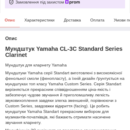
Замовлення під захистом
Опис
Характеристики
Доставка
Оплата
Умови п
Опис
Мундштук Yamaha CL-3C Standard Series
Clarinet
Мундштук для кларнету Yamaha
Мундштуки Yamaha серії Standart виготовлені з високоякісної
фенольної смоли (фенопласту), а їхній дизайн ґрунтується на
мундштуках топ класу Yamaha Custom Series. Серія Standart
вирізняється прекрасним співвідношенням ціна-якість і
забезпечує чудове звучання й приголомшливу легкість
звуковихоплення завдяки злегка зменшеній, порівнюючи з
Custom Series, завдовжки відкриття (facing). Це робить
мундштуки Yamaha Standart прекрасним вибором для
музикантів-початківців, які бажають отримати насичене
звучання кларнету.