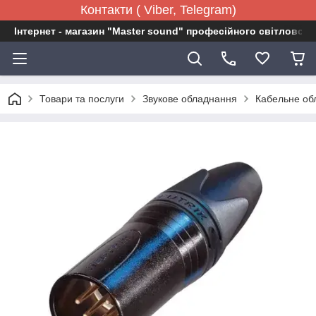
Контакти ( Viber, Telegram)
Інтернет - магазин "Master sound" професійного світловог
Товари та послуги
Звукове обладнання
Кабельне об