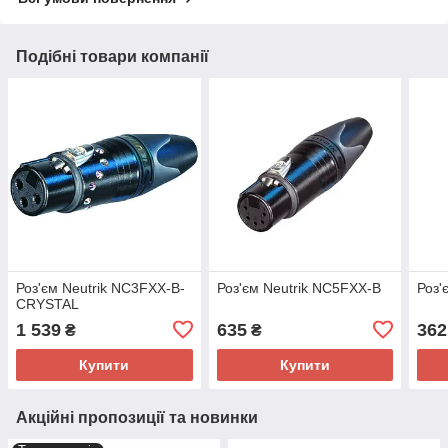
Подібні товари компанії
Роз'єм Neutrik NC3FXX-B-
Роз'єм Neutrik NC5FXX-B
Роз'
CRYSTAL
1 539
635
362
₴
₴
Купити
Купити
Акційні пропозиції та новинки