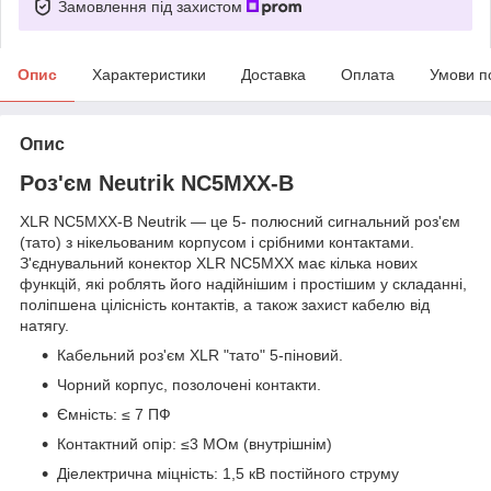
Замовлення під захистом
Опис
Характеристики
Доставка
Оплата
Умови п
Опис
Роз'єм Neutrik NC5MXX-B
XLR NC5MXX-B Neutrik — це 5- полюсний сигнальний роз'єм
(тато) з нікельованим корпусом і срібними контактами.
З'єднувальний конектор
XLR NC5MXX
має кілька нових
функцій, які роблять його надійнішим і простішим у складанні,
поліпшена цілісність контактів, а також захист кабелю від
натягу.
Кабельний роз'єм XLR "тато" 5-піновий.
Чорний корпус, позолочені контакти.
Ємність: ≤ 7 ПФ
Контактний опір: ≤3 МОм (внутрішнім)
Діелектрична міцність: 1,5 кВ постійного струму