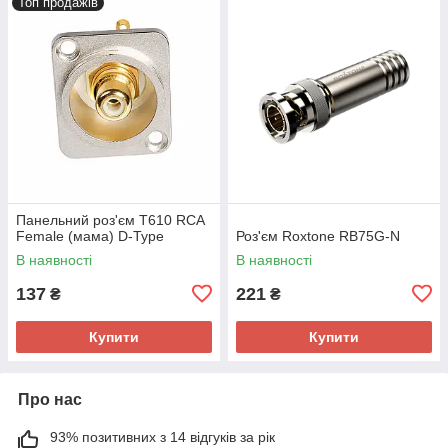
Топ продажів
Панельний роз'єм T610 RCA
Female (мама) D-Type
Роз'єм Roxtone RB75G-N
В наявності
В наявності
137
221
₴
₴
Купити
Купити
Про нас
93% позитивних з 14 відгуків за рік