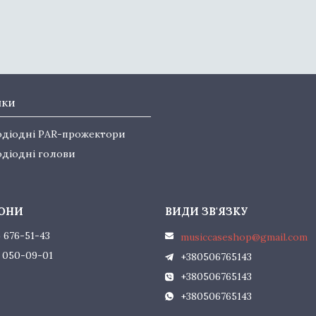
нки
одіодні PAR-прожектори
одіодні голови
) 676-51-43
musiccaseshop@gmail.com
) 050-09-01
+380506765143
+380506765143
+380506765143