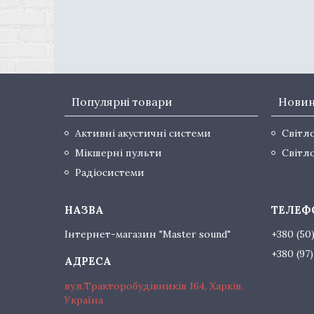
Популярні товари
Нови
Активні акустичні системи
Світл
Мікшерні пульти
Світл
Радіосистеми
Інтернет-магазин "Master sound"
+380 (50
+380 (97
вул.Тракторобудівників 164, Харків,
Україна