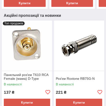
Купити
Купити
Акційні пропозиції та новинки
Топ продажів
Панельний роз'єм T610 RCA
Female (мама) D-Type
Роз'єм Roxtone RB75G-N
В наявності
В наявності
137
221
₴
₴
Купити
Купити