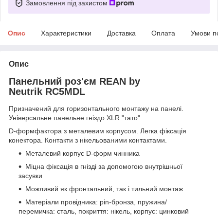
Замовлення під захистом
Опис
Характеристики
Доставка
Оплата
Умови п
Опис
Панельний роз'єм REAN by
Neutrik RC5MDL
Призначений для горизонтального монтажу на панелі.
Універсальне панельне гніздо XLR "тато"
D-формфактора з металевим корпусом. Легка фіксація
конектора. Контакти з нікельованими контактами.
Металевий корпус D-форм чинника
Міцна фіксація в гнізді за допомогою внутрішньої
засувки
Можливий як фронтальний, так і тильний монтаж
Матеріали провідника: pin-бронза, пружина/
перемичка: сталь, покриття: нікель, корпус: цинковий