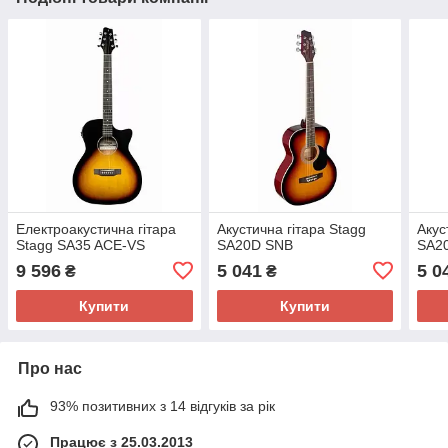
Електроакустична гітара
Акустична гітара Stagg
Акус
Stagg SA35 ACE-VS
SA20D SNB
SA20
9 596
5 041
5 0
₴
₴
Купити
Купити
Про нас
93% позитивних з 14 відгуків за рік
Працює з 25.03.2013