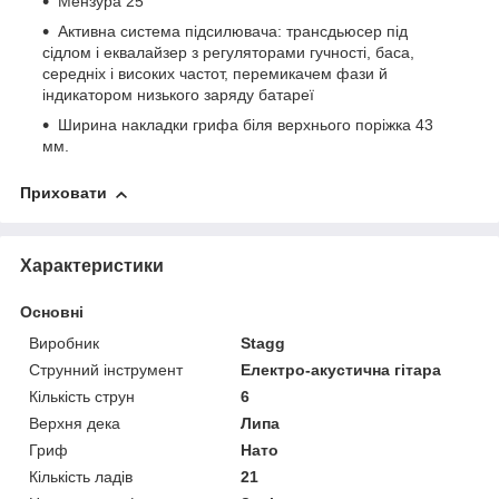
Мензура 25"
Активна система підсилювача: трансдьюсер під
сідлом і еквалайзер з регуляторами гучності, баса,
середніх і високих частот, перемикачем фази й
індикатором низького заряду батареї
Ширина накладки грифа біля верхнього поріжка 43
мм.
Приховати
Характеристики
Основні
Виробник
Stagg
Струнний інструмент
Електро-акустична гітара
Кількість струн
6
Верхня дека
Липа
Гриф
Нато
Кількість ладів
21