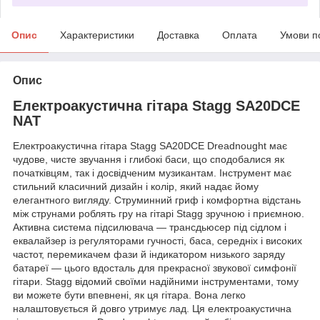
Опис
Характеристики
Доставка
Оплата
Умови п
Опис
Електроакустична гітара Stagg SA20DCE
NAT
Електроакустична гітара Stagg SA20DCE Dreadnought має
чудове, чисте звучання і глибокі баси, що сподобалися як
початківцям, так і досвідченим музикантам. Інструмент має
стильний класичний дизайн і колір, який надає йому
елегантного вигляду. Струминний гриф і комфортна відстань
між струнами роблять гру на гітарі Stagg зручною і приємною.
Активна система підсилювача — трансдьюсер під сідлом і
еквалайзер із регуляторами гучності, баса, середніх і високих
частот, перемикачем фази й індикатором низького заряду
батареї — цього вдосталь для прекрасної звукової симфонії
гітари. Stagg відомий своїми надійними інструментами, тому
ви можете бути впевнені, як ця гітара. Вона легко
налаштовується й довго утримує лад. Ця електроакустична