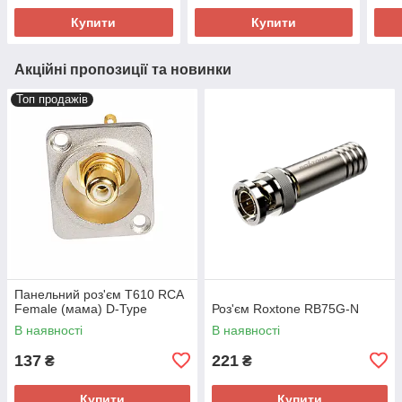
Купити
Купити
Акційні пропозиції та новинки
Топ продажів
Панельний роз'єм T610 RCA
Female (мама) D-Type
Роз'єм Roxtone RB75G-N
В наявності
В наявності
137
221
₴
₴
Купити
Купити