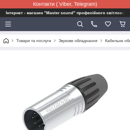
Контакти ( Viber, Telegram)
Інтернет - магазин "Master sound" професійного світловог
Товари та послуги
Звукове обладнання
Кабельне об