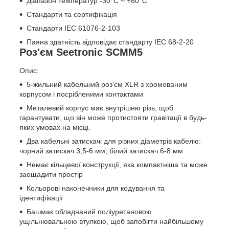
Діапазон температур -30°C ~ +80°C
Стандарти та сертифікація
Стандарти IEC 61076-2-103
Паяна здатність відповідає стандарту IEC 68-2-20
Роз'єм Seetronic SCMM5
Опис:
5-жильний кабельний роз'єм XLR з хромованим
корпусом і посрібленими контактами
Металевий корпус має внутрішню різь, щоб
гарантувати, що він може протистояти гравітації в будь-
яких умовах на місці.
Два кабельні затискачі для різних діаметрів кабелю:
чорний затискач 3,5-6 мм; білий затискач 6-8 мм
Немає кільцевої конструкції, яка компактніша та може
заощадити простір
Кольорові наконечники для кодування та
ідентифікації
Башмак обладнаний поліуретановою
ущільнювальною втулкою, щоб запобігти найбільшому