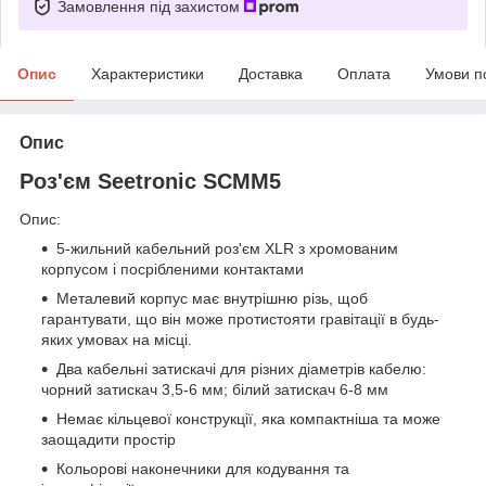
Замовлення під захистом
Опис
Характеристики
Доставка
Оплата
Умови п
Опис
Роз'єм Seetronic SCMM5
Опис:
5-жильний кабельний роз'єм XLR з хромованим
корпусом і посрібленими контактами
Металевий корпус має внутрішню різь, щоб
гарантувати, що він може протистояти гравітації в будь-
яких умовах на місці.
Два кабельні затискачі для різних діаметрів кабелю:
чорний затискач 3,5-6 мм; білий затискач 6-8 мм
Немає кільцевої конструкції, яка компактніша та може
заощадити простір
Кольорові наконечники для кодування та