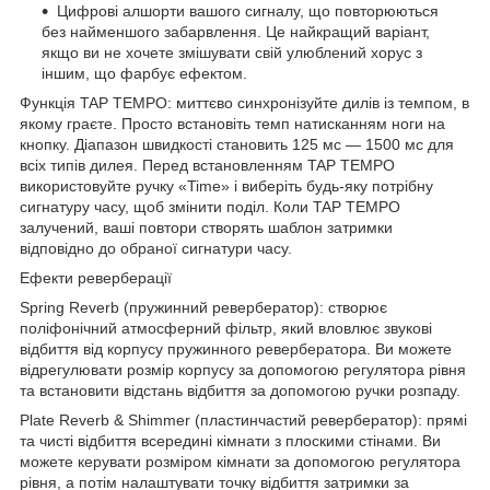
Цифрові алшорти вашого сигналу, що повторюються
без найменшого забарвлення. Це найкращий варіант,
якщо ви не хочете змішувати свій улюблений хорус з
іншим, що фарбує ефектом.
Функція TAP TEMPO: миттєво синхронізуйте дилів із темпом, в
якому граєте. Просто встановіть темп натисканням ноги на
кнопку. Діапазон швидкості становить 125 мс — 1500 мс для
всіх типів дилея. Перед встановленням TAP TEMPO
використовуйте ручку «Time» і виберіть будь-яку потрібну
сигнатуру часу, щоб змінити поділ. Коли TAP TEMPO
залучений, ваші повтори створять шаблон затримки
відповідно до обраної сигнатури часу.
Ефекти реверберації
Spring Reverb (пружинний ревербератор): створює
поліфонічний атмосферний фільтр, який вловлює звукові
відбиття від корпусу пружинного ревербератора. Ви можете
відрегулювати розмір корпусу за допомогою регулятора рівня
та встановити відстань відбиття за допомогою ручки розпаду.
Plate Reverb & Shimmer (пластинчастий ревербератор): прямі
та чисті відбиття всередині кімнати з плоскими стінами. Ви
можете керувати розміром кімнати за допомогою регулятора
рівня, а потім налаштувати точку відбиття затримки за