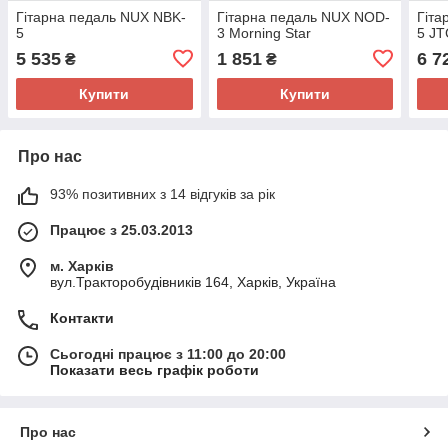
Гітарна педаль NUX NBK-
Гітарна педаль NUX NOD-
Гіта
5
3 Morning Star
5 JT
5 535
1 851
6 7
₴
₴
Купити
Купити
Про нас
93% позитивних з 14 відгуків за рік
Працює з 25.03.2013
м. Харків
вул.Тракторобудівників 164, Харків, Україна
Контакти
Сьогодні працює з 11:00 до 20:00
Показати весь графік роботи
Про нас