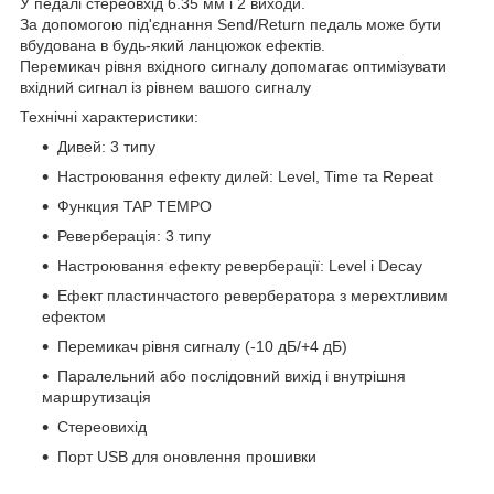
У педалі стереовхід 6.35 мм і 2 виходи.
За допомогою під'єднання Send/Return педаль може бути
вбудована в будь-який ланцюжок ефектів.
Перемикач рівня вхідного сигналу допомагає оптимізувати
вхідний сигнал із рівнем вашого сигналу
Технічні характеристики:
Дивей: 3 типу
Настроювання ефекту дилей: Level, Time та Repeat
Функция TAP TEMPO
Реверберація: 3 типу
Настроювання ефекту реверберації: Level і Decay
Ефект пластинчастого ревербератора з мерехтливим
ефектом
Перемикач рівня сигналу (-10 дБ/+4 дБ)
Паралельний або послідовний вихід і внутрішня
маршрутизація
Стереовихід
Порт USB для оновлення прошивки