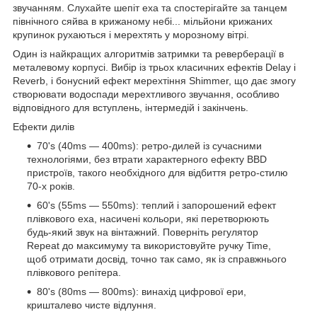
звучанням. Слухайте шепіт еха та спостерігайте за танцем
північного сяйва в крижаному небі... мільйони крижаних
крупинок рухаються і мерехтять у морозному вітрі.
Один із найкращих алгоритмів затримки та реверберації в
металевому корпусі. Вибір із трьох класичних ефектів Delay і
Reverb, і бонусний ефект мерехтіння Shimmer, що дає змогу
створювати водоспади мерехтливого звучання, особливо
відповідного для вступлень, інтермедій і закінчень.
Ефекти дилів
70's (40ms — 400ms): ретро-дилей із сучасними
технологіями, без втрати характерного ефекту BBD
пристроїв, такого необхідного для відбиття ретро-стилю
70-х років.
60's (55ms — 550ms): теплий і запорошений ефект
плівкового еха, насичені кольори, які перетворюють
будь-який звук на вінтажний. Поверніть регулятор
Repeat до максимуму та використовуйте ручку Time,
щоб отримати досвід, точно так само, як із справжнього
плівкового репітера.
80's (80ms — 800ms): винахід цифрової ери,
кришталево чисте відлуння.