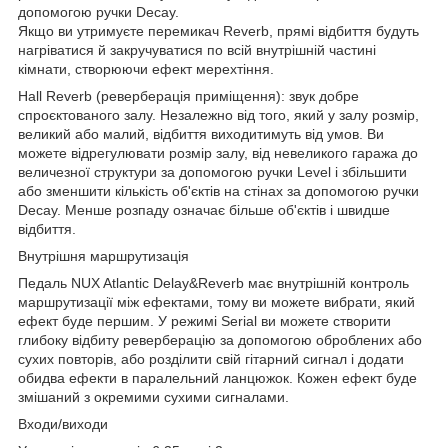
допомогою ручки Decay.
Якщо ви утримуєте перемикач Reverb, прямі відбиття будуть
нагріватися й закручуватися по всій внутрішній частині
кімнати, створюючи ефект мерехтіння.
Hall Reverb (реверберація приміщення): звук добре
спроєктованого залу. Незалежно від того, який у залу розмір,
великий або малий, відбиття виходитимуть від умов. Ви
можете відрегулювати розмір залу, від невеликого гаража до
величезної структури за допомогою ручки Level і збільшити
або зменшити кількість об'єктів на стінах за допомогою ручки
Decay. Менше розпаду означає більше об'єктів і швидше
відбиття.
Внутрішня маршрутизація
Педаль NUX Atlantic Delay&Reverb має внутрішній контроль
маршрутизації між ефектами, тому ви можете вибрати, який
ефект буде першим. У режимі Serial ви можете створити
глибоку відбиту реверберацію за допомогою оброблених або
сухих повторів, або розділити свій гітарний сигнал і додати
обидва ефекти в паралельний ланцюжок. Кожен ефект буде
змішаний з окремими сухими сигналами.
Входи/виходи