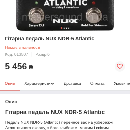
Гітарна педаль NUX NDR-5 Atlantic
Немає в наявності
Код: 013507
Роздріб
5 456
₴
Опис
Характеристики
Доставка
Оплата
Умови п
Опис
Гітарна педаль NUX NDR-5 Atlantic
Педаль NUX NDR-5 (Atlantic) перенесе вас на узбережжі
Атлантичного океану, з його глибоким, м'яким і свіжим