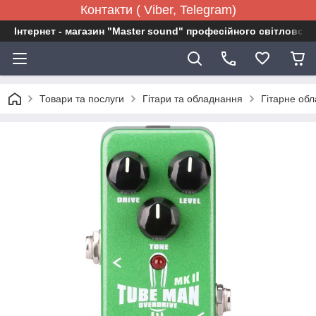
Контакти ( Viber, Telegram)
Інтернет - магазин "Master sound" професійного світловог
Товари та послуги
Гітари та обладнання
Гітарне об