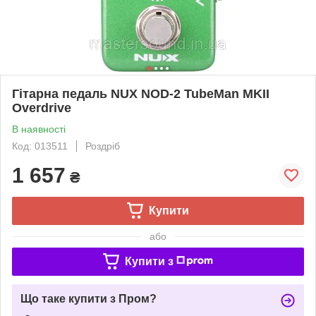
Гітарна педаль NUX NOD-2 TubeMan MKII
Overdrive
В наявності
Код: 013511
Роздріб
1 657
₴
Купити
або
Купити з
Що таке купити з Пром?