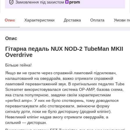
Замовлення під захистом
Опис
Характеристики
Доставка
Оплата
Умови п
Опис
Гітарна педаль NUX NOD-2 TubeMan MKII
Overdrive
Більше гейна!
Якщо ви не граєте через справжній ламповий підсилювач,
налаштований на овердрайв, важко отримати справжній
ламповий перевантажений звук. В оригінальних педалях Tube
Screamer використовувалася система OP-AMP, базова схема,
яка стала популярною, завдяки своїм характеристикам
«perfect amp». У них не було спотворень, тому доводилося
перевантажувати або спотворювати, змінюючи форму
сигналу доти, поки не було дисторшну (діодний кліпінг).
Невеликий кліпінг надав змогу отримати овердрайв, а
сильний — дисторшн.