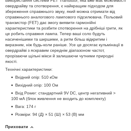
Використання системи FET Transistor, яка вже має можливості
овердрайву та спотворення, є найкращим підходом для
збереження справжнього звуку, який можна отримати від
справжнього аналогового лампового підсилювача. Польовий
транзистор (FET) дає змогу виявити гармонійні
характеристики та розбити спотворення на дрібніші грити, як
це робить справжня лампа. Тепер ваші соло будуть
насиченішими та ширшими, а ритм більш відкритим і
виразним, ніж будь-коли раніше. Усе це досягає кульмінації в
овердрайві з яскравим середнім діапазоном частот,
прорізаючи щільні мікси й залишаючи чутними природні
якості.
Технічні характеристики:
Вхідний опір: 510 кОм
Вихідний опір: 100 Ом
Вхід Power: стандартний 9V DC, центр негативний >
100 мА (блок живлення не входить до комплекту)
Вага: 174 г
Розміри: 94 (Д) × 51 (Ш) × 53 (В) мм
Приховати