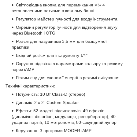
Світлодіодна кнопка для перемикання між 4
встановленими патчами в кожному банці
Регулятор майстер гучності для входу інструмента
Окремий регулятор гучності для відтворення звуку
через Bluetooth і OTG
Роз'єм для навушників 3,5 мм для безшумної
практики
Вхідний роз'єм для інструменту 1⁄4"
Окружна підсвітка з параметрами кольору та режиму
через iAMP
Режим сну для економії енергії в режимі очікування
Технічні характеристики:
Потужність: 10 Вт Class-D (стерео)
Динамік: 2 х 2" Custom Speaker
Ефекти: 52 моделі підсилювачів, 49 ефектів
(динамічні, distortion, модуляція, ревербератор), 40
ударних партій, 10 метрономів, 80-секундний лупер
Керування: З програми MOOER iAMP