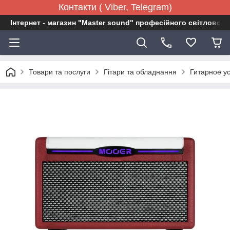
Контакти ( Viber, Telegram)
Інтернет - магазин "Master sound" професійного світловог
Товари та послуги
Гітари та обладнання
Гитарное у