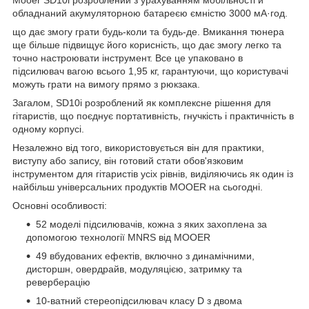
Mooer SD10i розроблений з урахуванням мобільності й
обладнаний акумуляторною батареєю ємністю 3000 мА·год.
що дає змогу грати будь-коли та будь-де. Вмикання тюнера
ще більше підвищує його корисність, що дає змогу легко та
точно настроювати інструмент. Все це упаковано в
підсилювач вагою всього 1,95 кг, гарантуючи, що користувачі
можуть грати на вимогу прямо з рюкзака.
Загалом, SD10i розроблений як комплексне рішення для
гітаристів, що поєднує портативність, гнучкість і практичність в
одному корпусі.
Незалежно від того, використовується він для практики,
виступу або запису, він готовий стати обов'язковим
інструментом для гітаристів усіх рівнів, виділяючись як один із
найбільш універсальних продуктів MOOER на сьогодні.
Основні особливості:
52 моделі підсилювачів, кожна з яких захоплена за
допомогою технології MNRS від MOOER
49 вбудованих ефектів, включно з динамічними,
дисторшн, овердрайв, модуляцією, затримку та
реверберацію
10-ватний стереопідсилювач класу D з двома