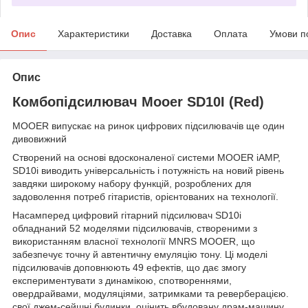
Опис
Характеристики
Доставка
Оплата
Умови п
Опис
Комбопідсилювач Mooer SD10I (Red)
MOOER випускає на ринок цифрових підсилювачів ще один
дивовижний
Створений на основі вдосконаленої системи MOOER iAMP,
SD10i виводить універсальність і потужність на новий рівень
завдяки широкому набору функцій, розроблених для
задоволення потреб гітаристів, орієнтованих на технології.
Насамперед цифровий гітарний підсилювач SD10i
обладнаний 52 моделями підсилювачів, створеними з
використанням власної технології MNRS MOOER, що
забезпечує точну й автентичну емуляцію тону. Ці моделі
підсилювачів доповнюють 49 ефектів, що дає змогу
експериментувати з динамікою, спотвореннями,
овердрайвами, модуляціями, затримками та реверберацією.
свої джем-сейшні будинки, оцінить вбудовану драм-машину