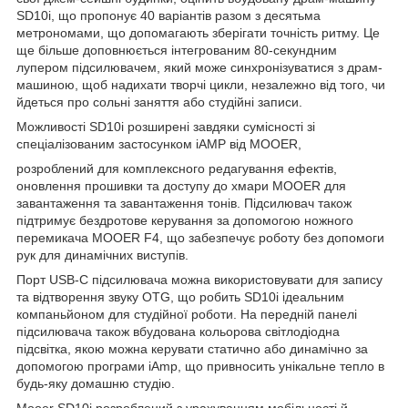
SD10i, що пропонує 40 варіантів разом з десятьма
метрономами, що допомагають зберігати точність ритму. Це
ще більше доповнюється інтегрованим 80-секундним
лупером підсилювачем, який може синхронізуватися з драм-
машиною, щоб надихати творчі цикли, незалежно від того, чи
йдеться про сольні заняття або студійні записи.
Можливості SD10i розширені завдяки сумісності зі
спеціалізованим застосунком iAMP від MOOER,
розроблений для комплексного редагування ефектів,
оновлення прошивки та доступу до хмари MOOER для
завантаження та завантаження тонів. Підсилювач також
підтримує бездротове керування за допомогою ножного
перемикача MOOER F4, що забезпечує роботу без допомоги
рук для динамічних виступів.
Порт USB-C підсилювача можна використовувати для запису
та відтворення звуку OTG, що робить SD10i ідеальним
компаньйоном для студійної роботи. На передній панелі
підсилювача також вбудована кольорова світлодіодна
підсвітка, якою можна керувати статично або динамічно за
допомогою програми iAmp, що привносить унікальне тепло в
будь-яку домашню студію.