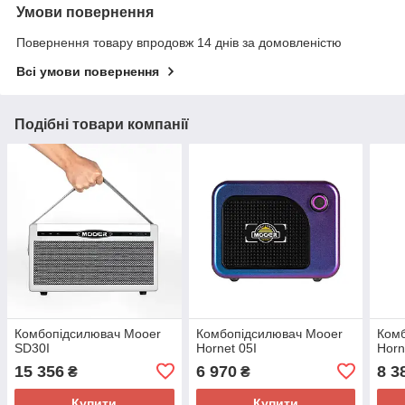
Умови повернення
Повернення товару впродовж 14 днів за домовленістю
Всі умови повернення
Подібні товари компанії
Комбопідсилювач Mooer
Комбопідсилювач Mooer
Ком
SD30I
Hornet 05I
Horn
15 356
6 970
8 3
₴
₴
Купити
Купити