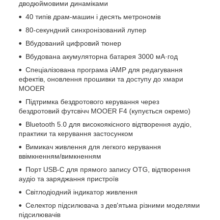
дводюймовими динаміками
40 типів драм-машин і десять метрономів
80-секундний синхронізований лупер
Вбудований цифровий тюнер
Вбудована акумуляторна батарея 3000 мА·год
Спеціалізована програма iAMP для редагування
ефектів, оновлення прошивки та доступу до хмари
MOOER
Підтримка бездротового керування через
бездротовий футсвічч MOOER F4 (купується окремо)
Bluetooth 5.0 для високоякісного відтворення аудіо,
практики та керування застосунком
Вимикач живлення для легкого керування
ввімкненням/вимкненням
Порт USB-C для прямого запису OTG, відтворення
аудіо та заряджання пристроїв
Світлодіодний індикатор живлення
Селектор підсилювача з дев'ятьма різними моделями
підсилювачів