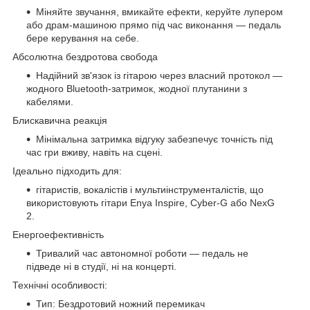
Міняйте звучання, вмикайте ефекти, керуйте лупером
або драм-машиною прямо під час виконання — педаль
бере керування на себе.
Абсолютна бездротова свобода
Надійний зв'язок із гітарою через власний протокол —
жодного Bluetooth-затримок, жодної плутанини з
кабелями.
Блискавична реакція
Мінімальна затримка відгуку забезпечує точність під
час гри вживу, навіть на сцені.
Ідеально підходить для:
гітаристів, вокалістів і мультиінструменталістів, що
використовують гітари Enya Inspire, Cyber-G або NexG
2.
Енергоефективність
Тривалий час автономної роботи — педаль не
підведе ні в студії, ні на концерті.
Технічні особливості:
Тип: Бездротовий ножний перемикач