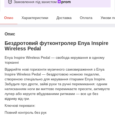
Замовлення під захистом
Опис
Характеристики
Доставка
Оплата
Умови п
Опис
Бездротовий футконтролер Enya Inspire
Wireless Pedal
Enya Inspire Wireless Pedal — свобода керування в одному
торканні
Відкрийте нові горизонти музичного самовираження з Enya
Inspire Wireless Pedal — бездротовою ножною педаллю,
створеною спеціально для керування гітарами Enya Inspire.
Забудьте про дроти, зайві рухи та ручні перемикання: одним
натисканням ноги ви миттєво перемикаєте пресети, активуєте
лупер або керуєте вбудованими ритмами — все це без
відриву від гри.
Ключові переваги:
Повний контроль без рук