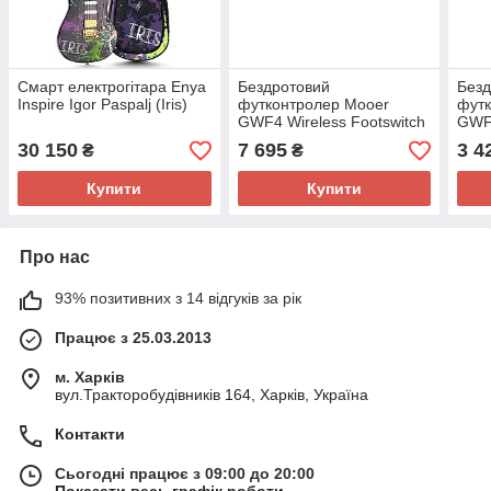
Смарт електрогітара Enya
Бездротовий
Безд
Inspire Igor Paspalj (Iris)
футконтролер Mooer
футк
GWF4 Wireless Footswitch
GWF4
(White)
(Gre
30 150
7 695
3 4
₴
₴
Купити
Купити
Про нас
93% позитивних з 14 відгуків за рік
Працює з 25.03.2013
м. Харків
вул.Тракторобудівників 164, Харків, Україна
Контакти
Сьогодні працює з 09:00 до 20:00