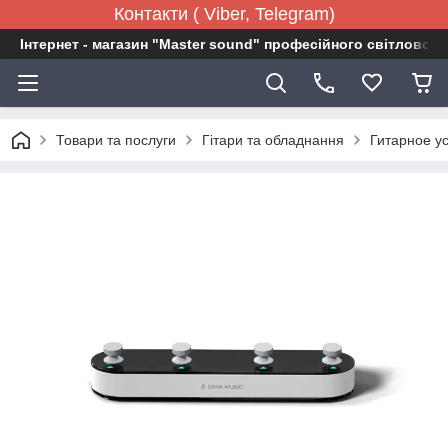
Контакти ( Viber, Telegram)
Інтернет - магазин "Master sound" професійного світловог
Товари та послуги
Гітари та обладнання
Гитарное у