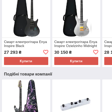
Смарт електрогітара Enya
Смарт електрогітара Enya
Смар
Inspire Black
Inspire Ozielzinho Midnight
Insp
27 293
30 150
28 
₴
₴
Купити
Купити
Подібні товари компанії