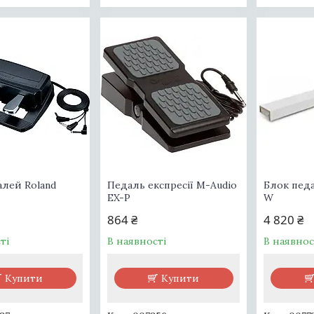
алей Roland
Педаль експресії M-Audio
Блок педа
EX-P
W
864 ₴
4 820 ₴
ті
В наявності
В наявнос
Купити
Купити