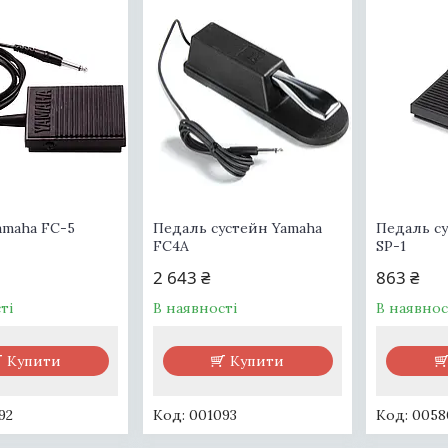
amaha FC-5
Педаль сустейн Yamaha
Педаль с
FC4A
SP-1
2 643 ₴
863 ₴
ті
В наявності
В наявнос
Купити
Купити
92
001093
0058