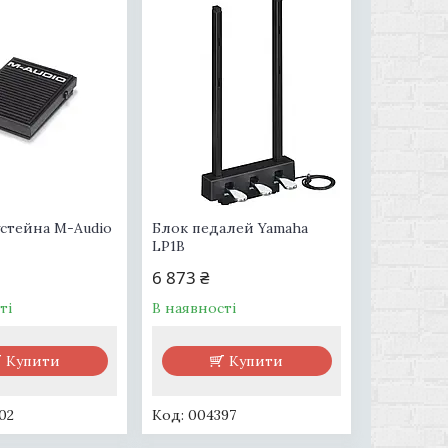
устейна M-Audio
Блок педалей Yamaha
LP1B
6 873 ₴
ті
В наявності
Купити
Купити
02
004397