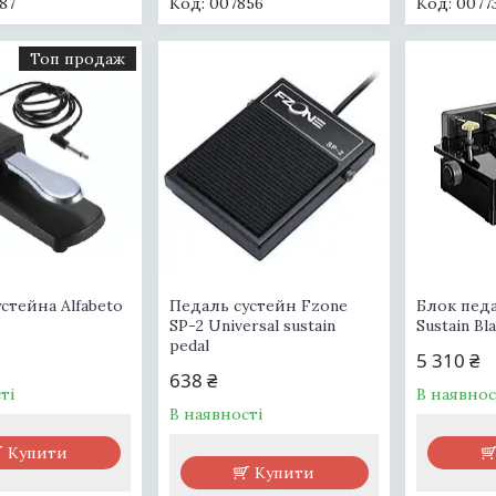
87
007856
0077
Топ продаж
стейна Alfabeto
Педаль сустейн Fzone
Блок педа
SP-2 Universal sustain
Sustain Bl
pedal
5 310 ₴
638 ₴
ті
В наявнос
В наявності
Купити
Купити