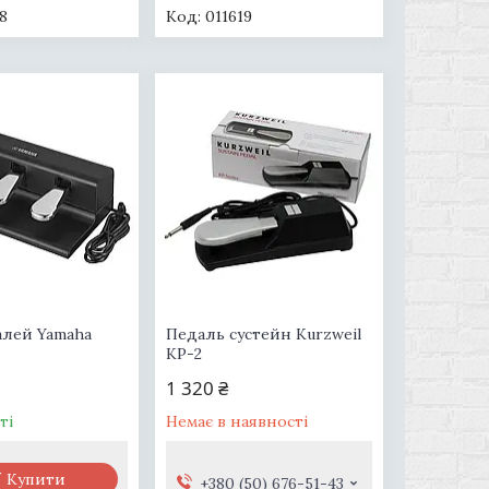
18
011619
алей Yamaha
Педаль сустейн Kurzweil
KP-2
1 320 ₴
ті
Немає в наявності
Купити
+380 (50) 676-51-43