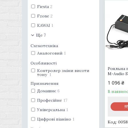
Fiesta
2
Fzone
2
KAWAI
1
Ще 7
Схемотехніка
Аналоговий
1
Особливості
Рояльна 
Контролер зміни висоти
M-Audio S
тону
1
1 096 ₴
Призначення
Домашнє
6
В наявнос
Професійне
17
Універсальна
1
Цифрові піаніно
1
0058