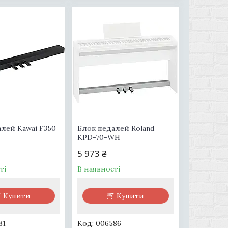
лей Kawai F350
Блок педалей Roland
KPD-70-WH
5 973 ₴
ті
В наявності
Купити
Купити
81
006586