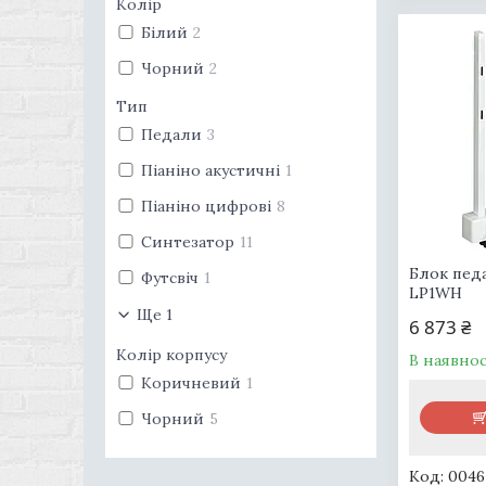
Колір
Білий
2
Чорний
2
Тип
Педали
3
Піаніно акустичні
1
Піаніно цифрові
8
Синтезатор
11
Блок пед
Футсвіч
1
LP1WH
Ще 1
6 873 ₴
Колір корпусу
В наявнос
Коричневий
1
Чорний
5
0046