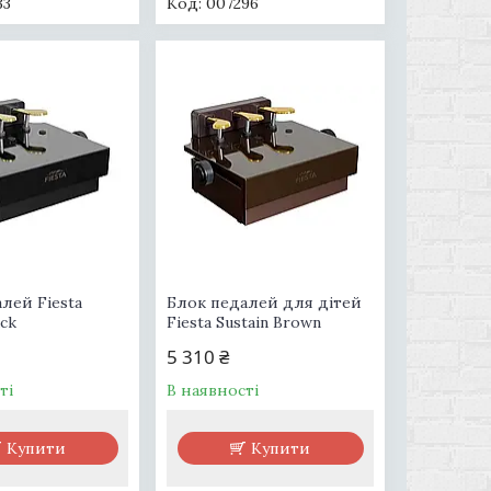
33
007296
лей Fiesta
Блок педалей для дітей
ack
Fiesta Sustain Brown
5 310 ₴
ті
В наявності
Купити
Купити