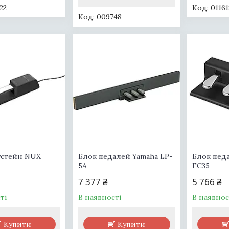
22
0116
009748
устейн NUX
Блок педалей Yamaha LP-
Блок пед
5A
FC35
7 377 ₴
5 766 ₴
ті
В наявності
В наявнос
Купити
Купити