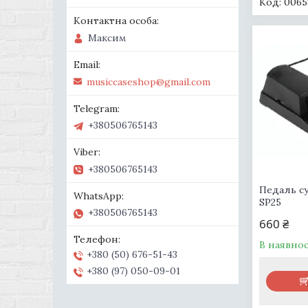
0065
Максим
musiccaseshop@gmail.com
+380506765143
+380506765143
Педаль су
SP25
+380506765143
660 ₴
В наявнос
+380 (50) 676-51-43
+380 (97) 050-09-01