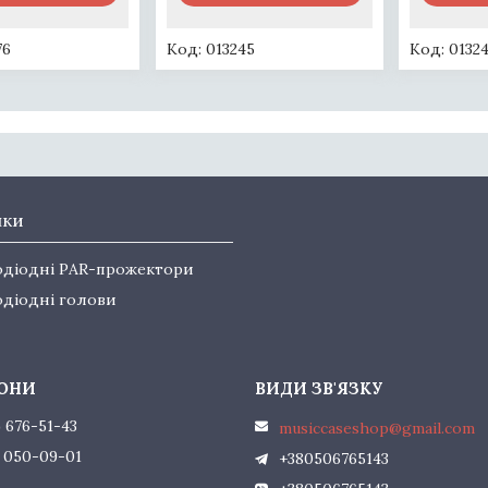
76
013245
0132
нки
одіодні PAR-прожектори
одіодні голови
) 676-51-43
musiccaseshop@gmail.com
) 050-09-01
+380506765143