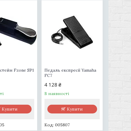
стейн Fzone SP1
Педаль експресії Yamaha
FC7
4 128 ₴
ті
В наявності
Купити
Купити
05
005807