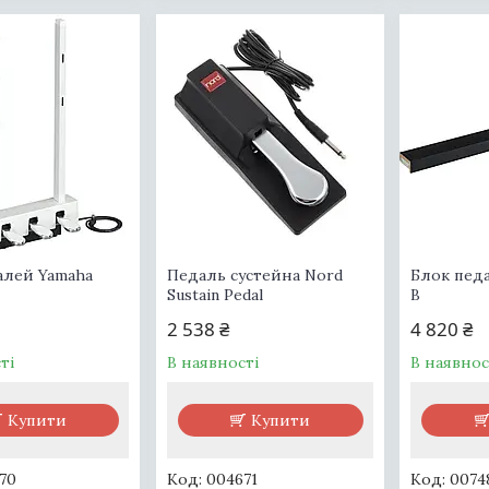
алей Yamaha
Педаль сустейна Nord
Блок педа
Sustain Pedal
B
2 538 ₴
4 820 ₴
ті
В наявності
В наявнос
Купити
Купити
70
004671
0074