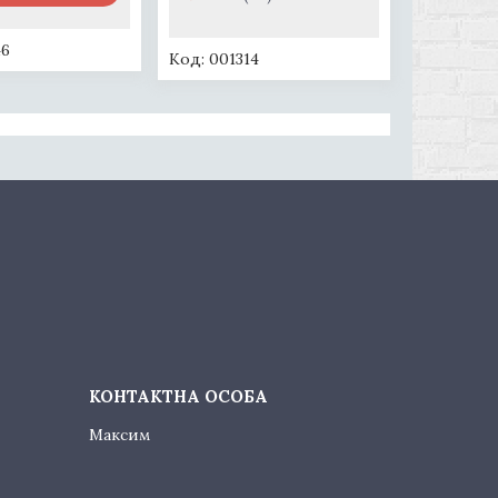
46
001314
Максим