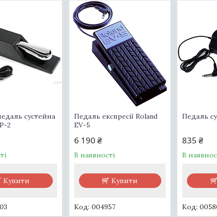
педаль сустейна
Педаль експресії Roland
Педаль су
P-2
EV-5
6 190 ₴
835 ₴
ті
В наявності
В наявнос
Купити
Купити
03
004957
0058