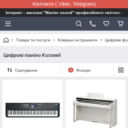
Контакти ( Viber, Telegram)
Інтернет - магазин "Master sound" професійного світловог
Товари та послуги
Клавішні інструменти
Цифрові фо
Цифрові піаніно Kurzweil
Сортування
0
Фільтри