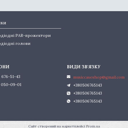
нки
одіодні PAR-прожектори
одіодні голови
) 676-51-43
musiccaseshop@gmail.com
) 050-09-01
+380506765143
+380506765143
+380506765143
Сайт створений на маркетплейсі
Prom.ua