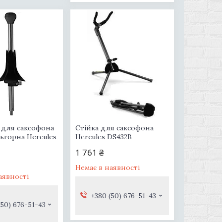
 для саксофона
Стійка для саксофона
ьгорна Hercules
Hercules DS432B
1 761 ₴
Немає в наявності
аявності
+380 (50) 676-51-43
(50) 676-51-43