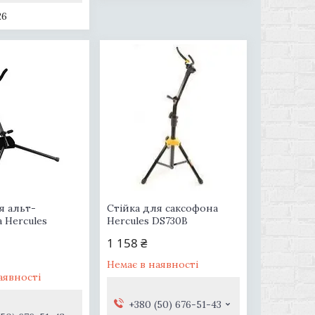
26
я альт-
Стійка для саксофона
 Hercules
Hercules DS730B
1 158 ₴
Немає в наявності
аявності
+380 (50) 676-51-43