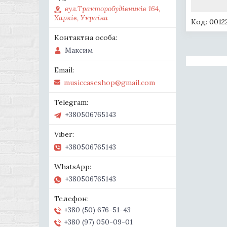
вул.Тракторобудівників 164,
Харків, Україна
0012
Максим
musiccaseshop@gmail.com
+380506765143
+380506765143
+380506765143
+380 (50) 676-51-43
+380 (97) 050-09-01