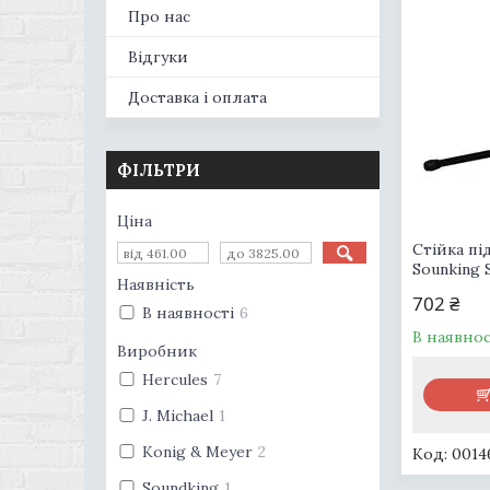
Про нас
Відгуки
Доставка і оплата
ФІЛЬТРИ
Ціна
Стійка пі
Sounking
Наявність
702 ₴
В наявності
6
В наявнос
Виробник
Hercules
7
J. Michael
1
Konig & Meyer
2
0014
Soundking
1