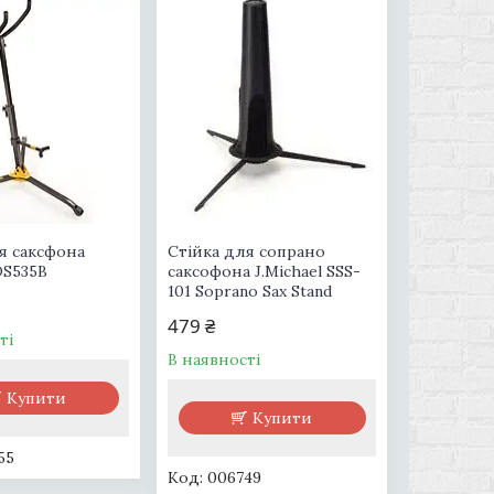
я саксфона
Стійка для сопрано
DS535B
саксофона J.Michael SSS-
101 Soprano Sax Stand
479 ₴
ті
В наявності
Купити
Купити
55
006749