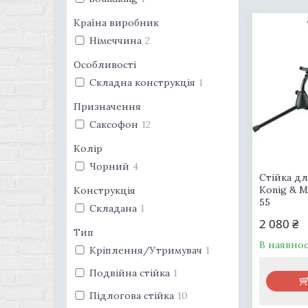
Країна виробник
Німеччина
2
Особливості
Складна конструкція
1
Призначення
Саксофон
12
Колір
Чорний
4
Стійка дл
Konig & M
Конструкція
55
Складана
1
2 080 ₴
Тип
В наявнос
Кріплення/Утримувач
1
Подвійна стійка
1
Підлогова стійка
10