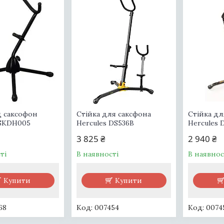
д саксофон
Стійка для саксфона
Стійка дл
 SKDH005
Hercules DS536B
Hercules 
3 825 ₴
2 940 ₴
ті
В наявності
В наявнос
Купити
Купити
68
007454
0074