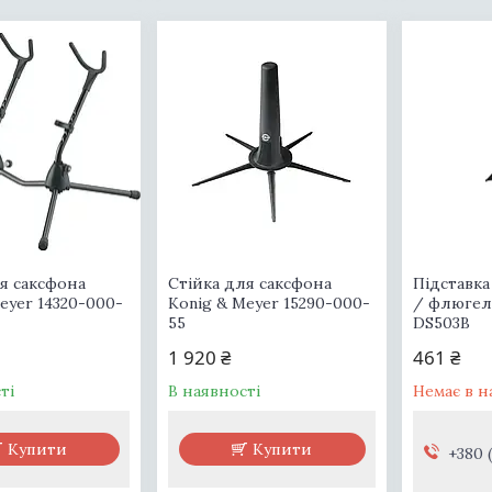
я саксфона
Стійка для саксфона
Підставка
eyer 14320-000-
Konig & Meyer 15290-000-
/ флюгел
55
DS503B
1 920 ₴
461 ₴
ті
В наявності
Немає в н
Купити
Купити
+380 