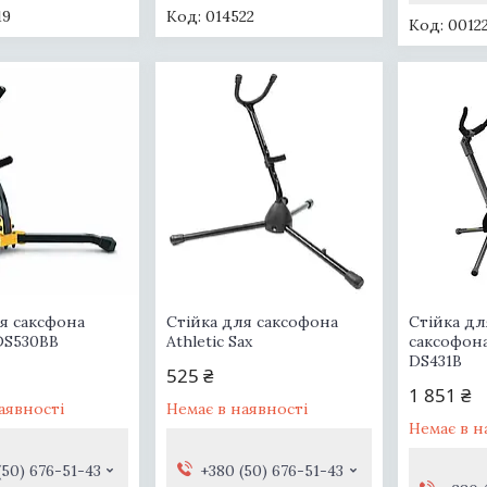
19
014522
0012
я саксфона
Стійка для саксофона
Стійка дл
DS530BB
Athletic Sax
саксофона
DS431B
525 ₴
1 851 ₴
аявності
Немає в наявності
Немає в н
(50) 676-51-43
+380 (50) 676-51-43