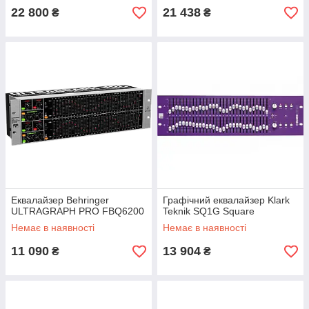
22 800
21 438
₴
₴
Еквалайзер Behringer
Графічний еквалайзер Klark
ULTRAGRAPH PRO FBQ6200
Teknik SQ1G Square
Немає в наявності
Немає в наявності
11 090
13 904
₴
₴