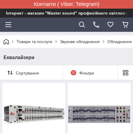
Контакти ( Viber, Telegram)
Інтернет - магазин "Master sound" професійного світловог
Товари та послуги
Звукове обладнання
Обладнання 
Еквалайзери
Сортування
0
Фільтри