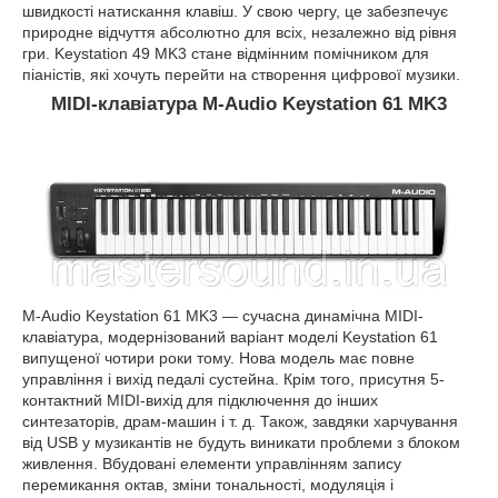
швидкості натискання клавіш. У свою чергу, це забезпечує
природне відчуття абсолютно для всіх, незалежно від рівня
гри. Keystation 49 MK3 стане відмінним помічником для
піаністів, які хочуть перейти на створення цифрової музики.
MIDI-клавіатура M-Audio Keystation 61 MK3
M-Audio Keystation 61 MK3 — сучасна динамічна MIDI-
клавіатура, модернізований варіант моделі Keystation 61
випущеної чотири роки тому. Нова модель має повне
управління і вихід педалі сустейна. Крім того, присутня 5-
контактний MIDI-вихід для підключення до інших
синтезаторів, драм-машин і т. д. Також, завдяки харчування
від USB у музикантів не будуть виникати проблеми з блоком
живлення. Вбудовані елементи управлінням запису
перемикання октав, зміни тональності, модуляція і