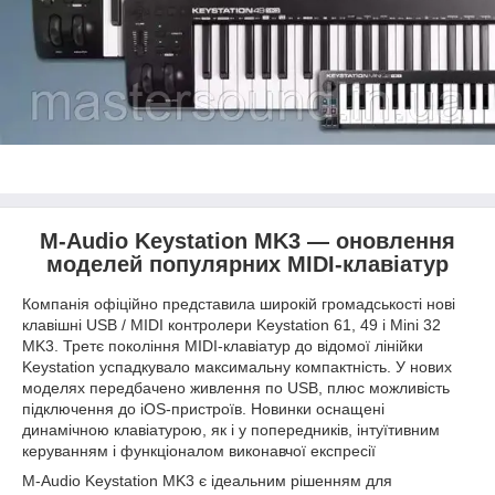
M-Audio Keystation MK3 — оновлення
моделей популярних MIDI-клавіатур
Компанія офіційно представила широкій громадськості нові
клавішні USB / MIDI контролери Keystation 61, 49 і Mini 32
MK3. Третє покоління MIDI-клавіатур до відомої лінійки
Keystation успадкувало максимальну компактність. У нових
моделях передбачено живлення по USB, плюс можливість
підключення до iOS-пристроїв. Новинки оснащені
динамічною клавіатурою, як і у попередників, інтуїтивним
керуванням і функціоналом виконавчої експресії
M-Audio Keystation MK3 є ідеальним рішенням для