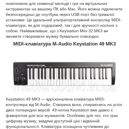
помічником для секвенції мелодії і гри на віртуальних
інструментах на вашому ПК або Mac. Його можна підключити
безпосередньо до ноутбука через USB-порт без тривалої
установки. Це ідеальний ультрапортативний контролер MIDI-
клавіатури, як для подорожей, так і для зручності носіння з
собою. Найважливіше, що з Keystation Mini 32 MK3 ви
зможете створювати музику буквально повсюдно.
MIDI-клавіатура M-Audio Keystation 49 MK3
Keystation 49 MK3 — вдосконалена клавіатура MIDI-
контролера від M-Audio. Створена вона, спираючись на успіх
двох попередніх версій. 49-нотна Keystation вже давно є
фаворитом для всіх музикантів. Особливо для тих, хто грає
цифрову музику, завдяки доступній ціні і відмінній
функціональності. Клавіатура оснащена чутливими до