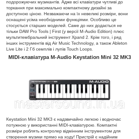
подорожуючих музикантів. Адже всі клавіатури чутливі до
торкання при максимально компактному дизайні за
доступною ціною. Незважаючи на їх невеликі розміри, вони
оснащені усіма необхідними функціями. Особливо це
стосується старших моделей. Саме до них додається не
тільки DAW Pro Tools | First (у версії M-Audio Edition) плюс
мультитембральний інструмент Xpand 2. Крім того, і ряд
інших інструментів від Air Music Technology, а також Ableton
Live Lite і 2 Гб семплів і лупів Touch Loops.
MIDI-клавіатура M-Audio Keystation Mini 32 MK3
Keystation Mini 32 MK3 є надзвичайно легкою і водночас
потужною у використанні MIDI-клавіатурою. Компактні
розміри роблять контролер відмінним інструментом для
створення музики прямо на ходу! Пристрій є надійним