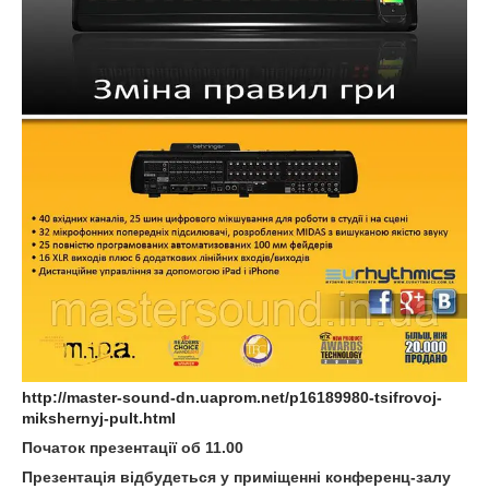
http://master-sound-dn.uaprom.net/p16189980-tsifrovoj-
mikshernyj-pult.html
Початок презентації об 11.00
Презентація відбудеться у приміщенні конференц-залу